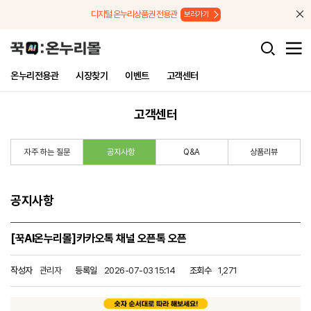
메뉴로 바로가기
본문으로 바로가기
디지털 온누리상품권 전용관
보러가기
온누리전용관
시장찾기
이벤트
고객센터
고객센터
자주 하는 질문
공지사항
Q&A
상품리뷰
공지사항
[꾹AI온누리몰]카카오톡 채널 오픈톡 오픈
작성자
관리자
등록일
2026-07-03 15:14
조회수
1,271