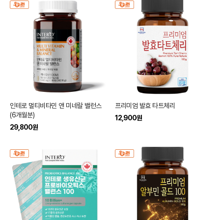
인테로 멀티비타민 앤 미네랄 밸런스
프리미엄 발효 타트체리
(6개월분)
12,900
원
29,800
원