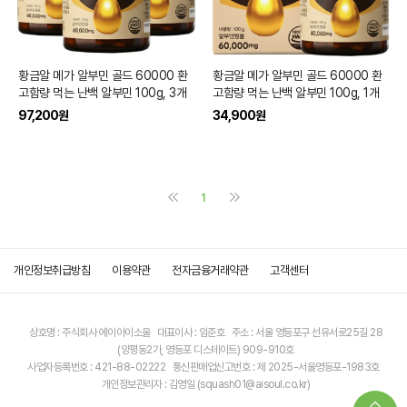
황금알 메가 알부민 골드 60000 환
황금알 메가 알부민 골드 60000 환
고함량 먹는 난백 알부민 100g, 3개
고함량 먹는 난백 알부민 100g, 1개
97,200
원
34,900
원
1
개인정보취급방침
이용약관
전자금융거래약관
고객센터
상호명 : 주식회사 에이아이소울 대표이사 : 임준호 주소 : 서울 영등포구 선유서로25길 28
(양평동2가, 영등포 디스테이트) 909-910호
사업자등록번호 : 421-88-02222 통신판매업신고번호 : 제 2025-서울영등포-1983호
개인정보관리자 : 김영일 (squash01@aisoul.co.kr)