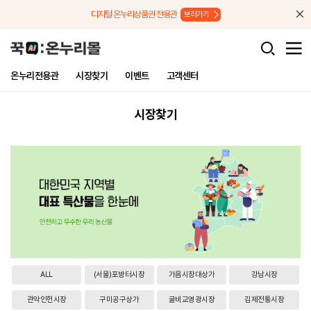
메뉴로 바로가기
본문으로 바로가기
디지털 온누리상품권 전용관
보러가기
온누리전용관
시장찾기
이벤트
고객센터
시장찾기
ALL
(서울)포방터시장
가음시장대상가
강남시장
관악인헌시장
구미공구상가
굴비교영광시장
김제전통시장