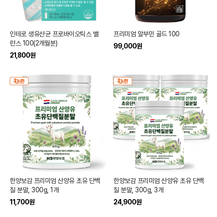
인테로 생유산균 프로바이오틱스 밸
프리미엄 알부민 골드 100
런스 100(2개월분)
99,000
원
21,800
원
한양보감 프리미엄 산양유 초유 단백
한양보감 프리미엄 산양유 초유 단백
질 분말, 300g, 1개
질 분말, 300g, 3개
11,700
원
24,900
원