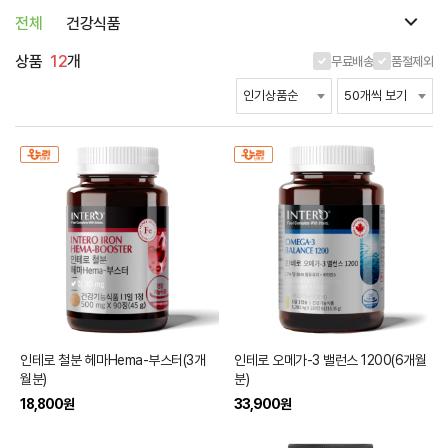
전체
건강식품
상품
12
개
무료배송
품절제외
인테로 철분 헤마Hema-부스터(3개
인테로 오메가-3 밸런스 1200(6개월
월분)
분)
18,800
원
33,900
원