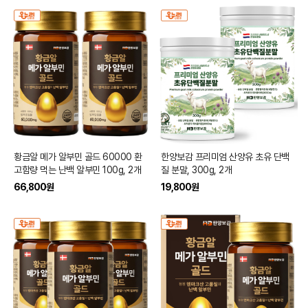
황금알 메가 알부민 골드 60000 환
한양보감 프리미엄 산양유 초유 단백
고함량 먹는 난백 알부민 100g, 2개
질 분말, 300g, 2개
66,800
원
19,800
원