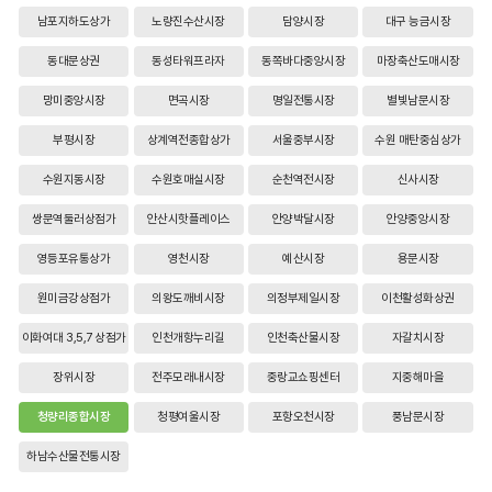
남포지하도상가
노량진수산시장
담양시장
대구 능금시장
동대문상권
동성타워프라자
동쪽바다중앙시장
마장축산도매시장
망미중앙시장
면곡시장
명일전통시장
별빛남문시장
부평시장
상계역전종합상가
서울중부시장
수원 매탄중심상가
수원지동시장
수원호매실시장
순천역전시장
신사시장
쌍문역둘러상점가
안산시핫플레이스
안양박달시장
안양중앙시장
영등포유통상가
영천시장
예산시장
용문시장
원미금강상점가
의왕도깨비시장
의정부제일시장
이천활성화상권
이화여대 3,5,7 상점가
인천개항누리길
인천축산물시장
자갈치시장
장위시장
전주모래내시장
중랑교쇼핑센터
지중해마을
청량리종합시장
청평여울시장
포항오천시장
풍남문시장
하남수산물전통시장