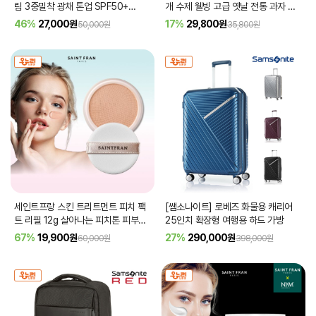
림 3중밀착 광채 톤업 SPF50+
개 수제 웰빙 고급 옛날 전통 과자 영
PA++++ 30ml
[품절]
양 간식 남원 곰재 한과 견과류 강정
46%
27,000
원
17%
29,800
원
50,000원
35,800원
[품절]
세인트프랑 스킨 트리트먼트 피치 팩
[쌤소나이트] 로베즈 화물용 캐리어
트 리필 12g 살아나는 피치톤 피부광
25인치 확장형 여행용 하드 가방
채 스킨케어 톤케어
[품절]
67%
19,900
원
27%
290,000
원
60,000원
398,000원