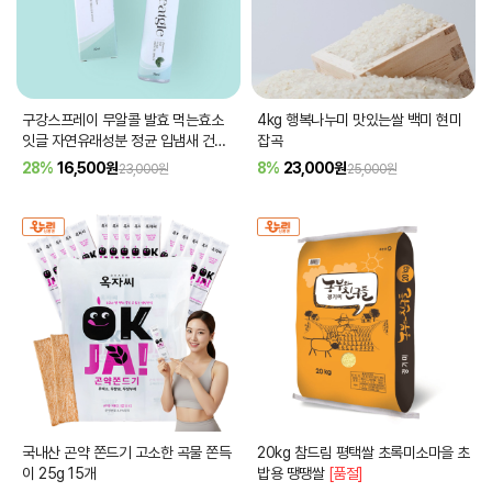
구강스프레이 무알콜 발효 먹는효소
4kg 행복나누미 맛있는쌀 백미 현미
잇글 자연유래성분 정균 입냄새 건조
잡곡
한입안 해결 마우스
28%
16,500
원
8%
23,000
원
23,000원
25,000원
국내산 곤약 쫀드기 고소한 곡물 쫀득
20kg 참드림 평택쌀 초록미소마을 초
이 25g 15개
밥용 땡땡쌀
[품절]