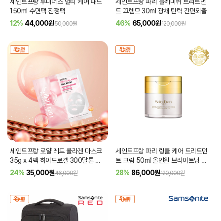
세인트프랑 루미너스 멀티 케어 패드
세인트프랑 파리 블레미쉬 트리트먼
150ml 수면팩 진정팩
트 끄렘므 30ml 광채 탄력 간편외출
12%
44,000
원
46%
65,000
원
50,000원
120,000원
세인트프랑 로얄 레드 콜라겐 마스크
세인트프랑 파리 링클 케어 트리트먼
35g x 4팩 하이드로겔 300달톤 수
트 크림 50ml 올인원 브라이트닝 광
면팩 광채
채 물광
24%
35,000
원
28%
86,000
원
46,000원
120,000원