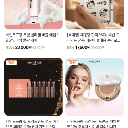
세인트프랑 로얄 콜라겐 버블 에센스
[특대형] 대용량 핫팩 160g 국산 오
95ml 미백 물광 케어
래가는 군용 어린이 휴대용 손난로
50개 90개
43%
23,000
원
81%
17,500
원
40,000원
90,000원
세인트프랑 립 트리트먼트 루즈 아 레
세인트프랑 스킨 트리트먼트 피치 팩
브르 패키지 1.6g 6개 간편립스틱
트 12g 주름개선 미백 자외선차단