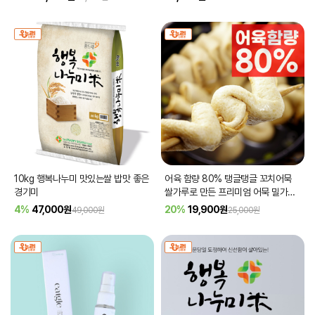
10kg 행복나누미 맛있는쌀 밥맛 좋은
어육 함량 80% 탱글탱글 꼬치어묵
경기미
쌀가루로 만든 프리미엄 어묵 밀가루
없는 366g 2봉
4%
47,000
원
20%
19,900
원
49,000원
25,000원