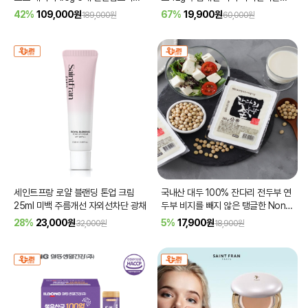
[품절]
SPF50+ PA++++
[품절]
42%
109,000
원
67%
19,900
원
189,000원
60,000원
세인트프랑 로얄 블랜딩 톤업 크림
국내산 대두 100% 잔다리 전두부 연
25ml 미백 주름개선 자외선차단 광채
두부 비지를 빼지 않은 탱글한 Non
gmo 310g 4모
28%
23,000
원
5%
17,900
원
32,000원
18,900원