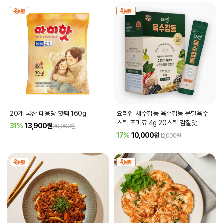
20개 국산 대용량 핫팩 160g
요리엔 채수감동 육수감동 분말육수
스틱 조미료 4g 20스틱 감칠맛
31%
13,900
원
20,000원
17%
10,000
원
12,000원