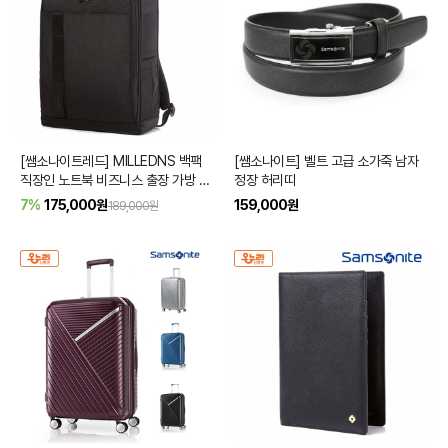
[쌤소나이트레드] MILLEDNS 백팩
[쌤소나이트] 벨트 고급 소가죽 남자
직장인 노트북 비즈니스 출장 가방 블
정장 허리띠
랙
7%
175,000
원
159,000
원
189,000원