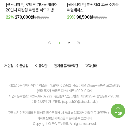
[쌤소나이트] 로베즈 기내용 캐리어
[쌤소나이트] 여권지갑 고급 소가죽
20인치 확장형 여행용 하드 가방
여권케이스
22%
270,000
원
29%
98,500
원
348,000원
139,000원
1
2
개인정보취급방침
이용약관
전자금융거래약관
고객센터
상호명 : 주식회사 에이아이소울 대표이사 : 임준호 주소 : 서울 영등포구 선유서로25길 28
(양평동2가, 영등포 디스테이트) 909-910호
사업자등록번호 : 421-88-02222 통신판매업신고번호 : 제 2025-서울영등포-1983호
개인정보관리자 : 김영일 (squash01@aisoul.co.kr)
고객님은 안전거래를 위해 현금 등으로 결제 시 저희 쇼핑몰에서 가입한 구매안전서비스 소비자
TOP
피해보상보험 서비스를 이용하실 수 있습니다.
Copyright © 꾹AI온누리몰. All rights reserved.