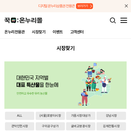
메뉴로 바로가기
본문으로 바로가기
디지털 온누리상품권 전용관
보러가기
온누리전용관
시장찾기
이벤트
고객센터
시장찾기
ALL
(서울)포방터시장
가음시장대상가
강남시장
관악인헌시장
구미공구상가
굴비교영광시장
김제전통시장