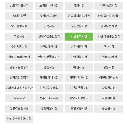
남포지하도상가
노량진수산시장
담양시장
대구 능금시장
동대문상권
동성타워프라자
동쪽바다중앙시장
마장축산도매시장
망미중앙시장
면곡시장
명일전통시장
별빛남문시장
부평시장
상계역전종합상가
서울중부시장
수원 매탄중심상가
수원지동시장
수원호매실시장
순천역전시장
신사시장
쌍문역둘러상점가
안산시핫플레이스
안양박달시장
안양중앙시장
영등포유통상가
영천시장
예산시장
용문시장
원미금강상점가
의왕도깨비시장
의정부제일시장
이천활성화상권
이화여대 3,5,7 상점가
인천개항누리길
인천축산물시장
자갈치시장
장위시장
전주모래내시장
중랑교쇼핑센터
지중해마을
청량리종합시장
청평여울시장
포항오천시장
풍남문시장
하남수산물전통시장