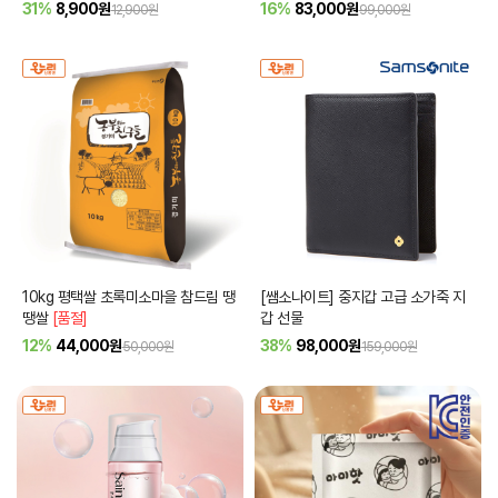
31%
8,900
원
16%
83,000
원
12,900원
99,000원
10kg 평택쌀 초록미소마을 참드림 땡
[쌤소나이트] 중지갑 고급 소가죽 지
땡쌀
[품절]
갑 선물
12%
44,000
원
38%
98,000
원
50,000원
159,000원