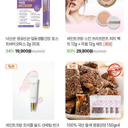
낙산균 생유산균 일동생활건강 포스
세인트프랑 스킨 트리트먼트 피치 팩
트바이오틱스 2g 30포
트 12g + 리필 12g 세트
[품절]
34%
19,900
원
50%
29,800
원
30,000원
60,000원
세인트프랑 트리플 쉴드 선세럼 썬크
100% 국산 들깨 땅콩강정 150gx4