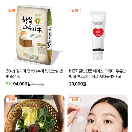
20kg 경기미 행복나누미 맛있는쌀 밥
b127 클렌징폼 에이스 크리미 우유단
맛좋은 쌀
백질 부드러운 거품 저자극 120ml
5%
94,000
원
20,000
원
99,000원