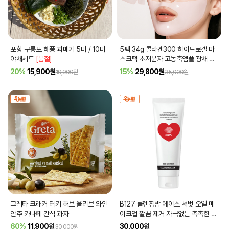
포항 구룡포 해풍 과메기 5미 / 10미
5팩 34g 콜라겐300 하이드로겔 마
야채세트
[품절]
스크팩 초저분자 고농축앰플 광채 수
면팩
20%
15,900
원
15%
29,800
원
19,900원
35,000원
그레타 크래커 터키 허브 올리브 와인
B127 클렌징밤 에이스 셔벗 오일 메
안주 카나페 간식 과자
이크업 깔끔 제거 자극없는 촉촉한 클
렌징 100ml
60%
11,900
원
30,000
원
30,000원