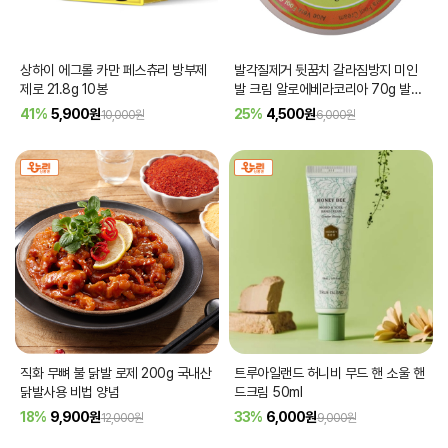
상하이 에그롤 카만 페스츄리 방부제
발각질제거 뒷꿈치 갈라짐방지 미인
제로 21.8g 10봉
발 크림 알로에베라코리아 70g 발크
림 풋케어
41%
5,900
원
25%
4,500
원
10,000원
6,000원
직화 무뼈 불 닭발 로제 200g 국내산
트루아일랜드 허니비 무드 핸 소울 핸
닭발사용 비법 양념
드크림 50ml
18%
9,900
원
33%
6,000
원
12,000원
9,000원