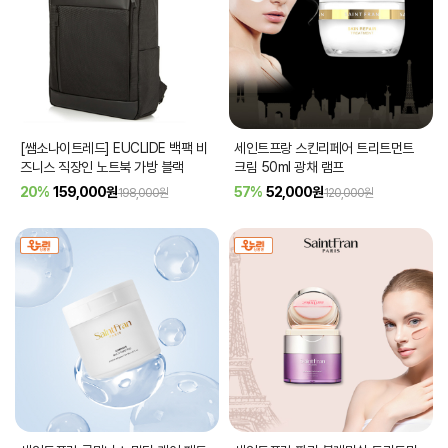
[쌤소나이트레드] EUCLIDE 백팩 비
세인트프랑 스킨리페어 트리트먼트
즈니스 직장인 노트북 가방 블랙
크림 50ml 광채 램프
20%
159,000
원
57%
52,000
원
198,000원
120,000원