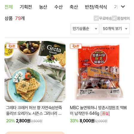
전체
기획전
농산
수산
축산
반찬/즉석식
가공식품
상품
79
개
무료배송
품절제외
그레타 크래커 허브 향 자연숙성반죽
MBC 놀면뭐하니 방촌시장원조 떡볶
올리브 오레가노 시즌스 그리너리 수
이 납작만두 646g
[품절]
입과자
20%
2,800
원
33%
8,000
원
3,500원
12,000원