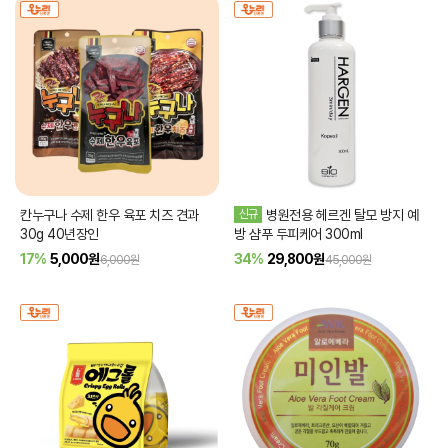
칸누구나 수제 한우 육포 치즈 견과
신규
병원전용 헤르겐 탈모 방지 예
30g 40년장인
방 샴푸 두피케어 300ml
17%
5,000
원
34%
29,800
원
6,000원
45,000원