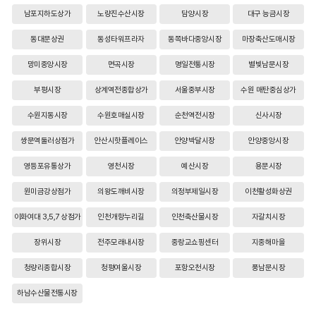
남포지하도상가
노량진수산시장
담양시장
대구 능금시장
동대문상권
동성타워프라자
동쪽바다중앙시장
마장축산도매시장
망미중앙시장
면곡시장
명일전통시장
별빛남문시장
부평시장
상계역전종합상가
서울중부시장
수원 매탄중심상가
수원지동시장
수원호매실시장
순천역전시장
신사시장
쌍문역둘러상점가
안산시핫플레이스
안양박달시장
안양중앙시장
영등포유통상가
영천시장
예산시장
용문시장
원미금강상점가
의왕도깨비시장
의정부제일시장
이천활성화상권
이화여대 3,5,7 상점가
인천개항누리길
인천축산물시장
자갈치시장
장위시장
전주모래내시장
중랑교쇼핑센터
지중해마을
청량리종합시장
청평여울시장
포항오천시장
풍남문시장
하남수산물전통시장