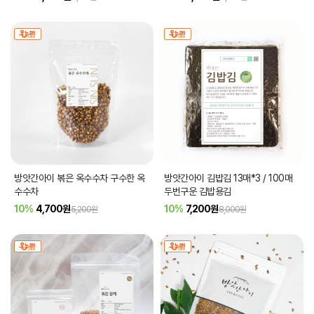
방앗간아이 볶은 옥수수차 구수한 옥
방앗간아이 김밥김 13매*3 / 100매
수수차
두번구운 김밥용김
10%
4,700
원
10%
7,200
원
5,200원
8,000원