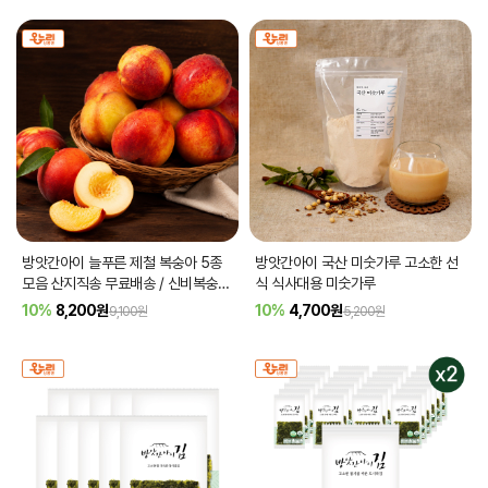
방앗간아이 늘푸른 제철 복숭아 5종
방앗간아이 국산 미숫가루 고소한 선
모음 산지직송 무료배송 / 신비복숭아
식 식사대용 미숫가루
천도복숭아 털복숭아
[품절]
10%
8,200
원
10%
4,700
원
9,100원
5,200원