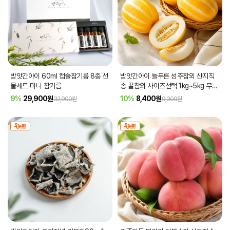
방앗간아이 60ml 캡슐참기름 8종 선
방앗간아이 늘푸른 성주참외 산지직
물세트 미니 참기름
송 꿀참외 사이즈선택 1kg~5kg 무료
배송
9%
29,900
원
10%
8,400
원
32,900원
9,300원