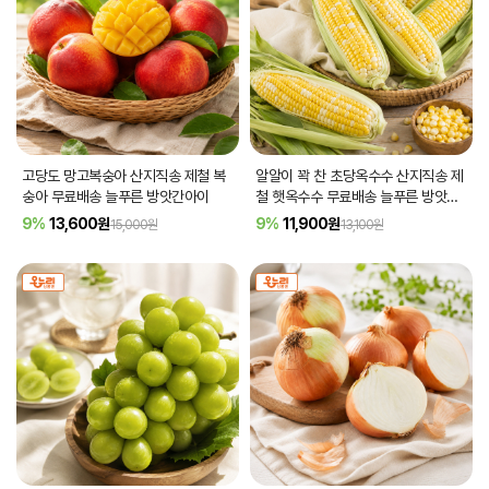
고당도 망고복숭아 산지직송 제철 복
알알이 꽉 찬 초당옥수수 산지직송 제
숭아 무료배송 늘푸른 방앗간아이
철 햇옥수수 무료배송 늘푸른 방앗간
아이
[품절]
9%
13,600
원
9%
11,900
원
15,000원
13,100원