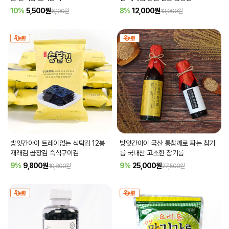
10%
5,500
원
8%
12,000
원
6,100원
13,000원
방앗간아이 트레이없는 식탁김 12봉
방앗간아이 국산 통참깨로 짜는 참기
재래김 곱창김 즉석구이김
름 국내산 고소한 참기름
9%
9,800
원
9%
25,000
원
10,800원
27,500원