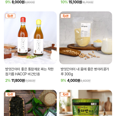
9%
8,000
원
10%
15,100
원
8,800원
16,700원
방앗간아이 좋은 통참깨로 짜는 착한
방앗간아이 내 몸에 좋은 병아리콩가
참기름 HACCP 비건인증
루 300g
2%
11,800
원
9%
4,000
원
11,980원
4,400원