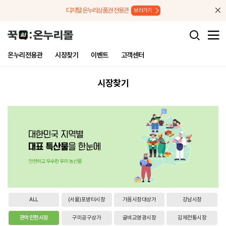
메뉴로 바로가기
본문으로 바로가기
디지털 온누리상품권 전용관
보러가기
온누리전용관
시장찾기
이벤트
고객센터
시장찾기
ALL
(서울)포방터시장
가음시장대상가
강남시장
관악인헌시장
구미공구상가
굴비교영광시장
김제전통시장