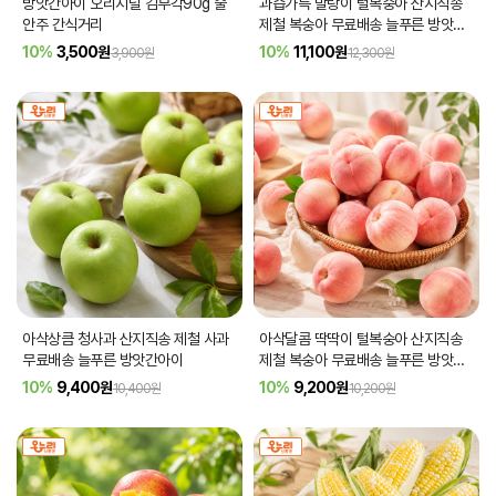
방앗간아이 오리지널 김부각90g 술
과즙가득 말랑이 털복숭아 산지직송
안주 간식거리
제철 복숭아 무료배송 늘푸른 방앗간
아이
10%
3,500
원
10%
11,100
원
3,900원
12,300원
아삭상큼 청사과 산지직송 제철 사과
아삭달콤 딱딱이 털복숭아 산지직송
무료배송 늘푸른 방앗간아이
제철 복숭아 무료배송 늘푸른 방앗간
아이
10%
9,400
원
10%
9,200
원
10,400원
10,200원