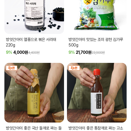
방앗간아이 열풍으로 볶은 서리태
방앗간아이 맛있는 조미 광천 김가루
220g
500g
9%
4,000
원
9%
21,700
원
4,400원
23,900원
방앗간아이 좋은 국산 들깨로 짜는 들
방앗간아이 좋은 통참깨로 짜는 고소