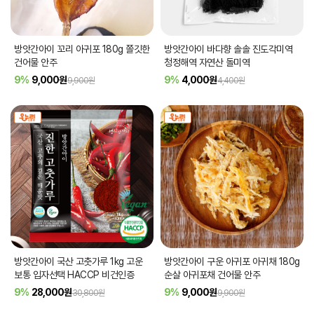
방앗간아이 꼬리 아귀포 180g 쫄깃한
방앗간아이 바다향 솔솔 진도각미역
건어물 안주
청정해역 자연산 돌미역
9%
9,000
원
9%
4,000
원
9,900원
4,400원
방앗간아이 국산 고춧가루 1kg 고운
방앗간아이 구운 아귀포 아귀채 180g
보통 입자선택 HACCP 비건인증
순살 아귀포채 건어물 안주
9%
28,000
원
9%
9,000
원
30,800원
9,900원