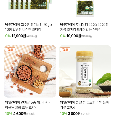
방앗간아이 고소한 참기름김 20g x
방앗간아이 도시락김 24봉+24봉 참
10봉 밥반찬 바삭한 조미김
기름 조미김 트레이없는 식탁김
9%
12,900
원
9%
19,900
원
14,200원
21,900원
방앗간아이 견과류 5종 해바라기씨
방앗간아이 껍질 깐 고소한 수입 들깨
아몬드 땅콩 호두 호박씨
가루 200g
10%
4,600
원
10%
3,800
원
5,100원
4,200원