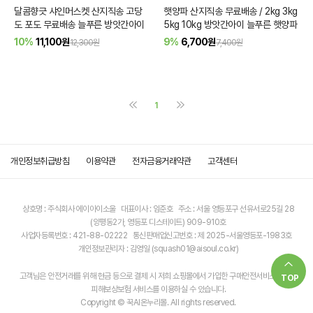
달콤향긋 샤인머스켓 산지직송 고당
햇양파 산지직송 무료배송 / 2kg 3kg
도 포도 무료배송 늘푸른 방앗간아이
5kg 10kg 방앗간아이 늘푸른 햇양파
10%
11,100
원
9%
6,700
원
12,300원
7,400원
1
개인정보취급방침
이용약관
전자금융거래약관
고객센터
상호명 : 주식회사 에이아이소울 대표이사 : 임준호 주소 : 서울 영등포구 선유서로25길 28
(양평동2가, 영등포 디스테이트) 909-910호
사업자등록번호 : 421-88-02222 통신판매업신고번호 : 제 2025-서울영등포-1983호
개인정보관리자 : 김영일 (squash01@aisoul.co.kr)
고객님은 안전거래를 위해 현금 등으로 결제 시 저희 쇼핑몰에서 가입한 구매안전서비스 소비자
TOP
피해보상보험 서비스를 이용하실 수 있습니다.
Copyright © 꾹AI온누리몰. All rights reserved.