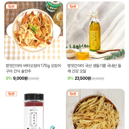
방앗간아이 버터오징어 170g 오징어
방앗간아이 국산 생들기름 국내산 들
구이 간식 술안주
깨 건강 오일
9%
9,000
원
9%
23,500
원
9,900원
25,900원