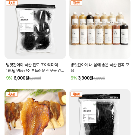
방앗간아이 국산 진도 또아리미역
방앗간아이 내 몸에 좋은 국산 잡곡 모
180g 냉풍건조 부드러운 산모용 건미
음
역
9%
6,000
원
9%
3,900
원
6,600원
4,300원