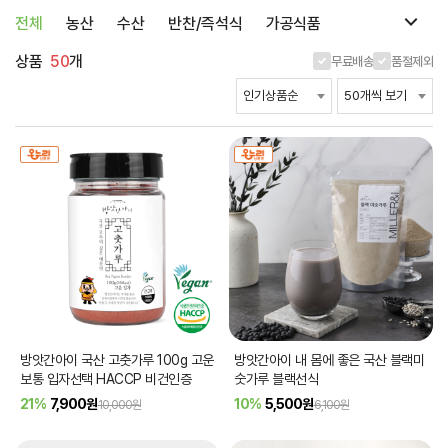
전체
농산
수산
반찬/즉석식
가공식품
상품
50
개
무료배송
품절제외
방앗간아이 국산 고춧가루 100g 고운
방앗간아이 내 몸에 좋은 국산 블랙미
보통 입자선택 HACCP 비건인증
숫가루 블랙선식
21%
7,900
원
10%
5,500
원
10,000원
6,100원