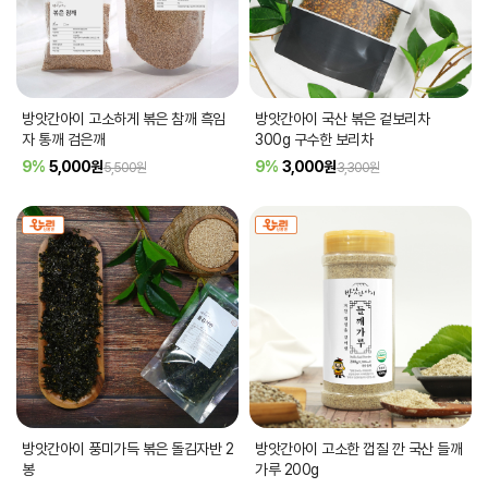
방앗간아이 고소하게 볶은 참깨 흑임
방앗간아이 국산 볶은 겉보리차
자 통깨 검은깨
300g 구수한 보리차
9%
5,000
원
9%
3,000
원
5,500원
3,300원
방앗간아이 풍미가득 볶은 돌김자반 2
방앗간아이 고소한 껍질 깐 국산 들깨
봉
가루 200g