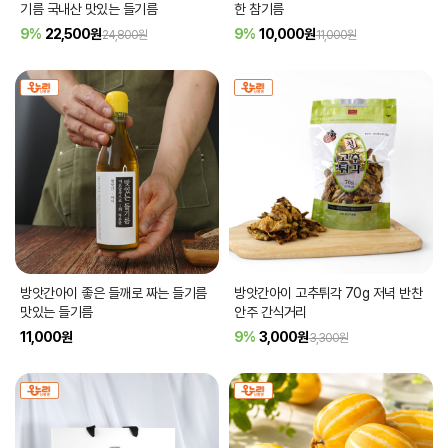
기름 국내산 맛있는 들기름
한 참기름
9%
22,500
원
9%
10,000
원
24,800원
11,000원
방앗간아이 좋은 들깨로 짜는 들기름
방앗간아이 고추튀각 70g 저녁 반찬
맛있는 들기름
안주 간식거리
11,000
원
9%
3,000
원
3,300원