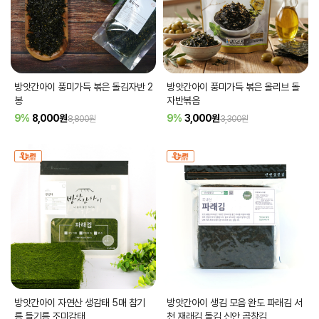
방앗간아이 풍미가득 볶은 돌김자반 2
방앗간아이 풍미가득 볶은 올리브 돌
봉
자반볶음
9%
8,000
원
9%
3,000
원
8,800원
3,300원
방앗간아이 자연산 생감태 5매 참기
방앗간아이 생김 모음 완도 파래김 서
름 들기름 조미감태
천 재래김 돌김 신안 곱창김