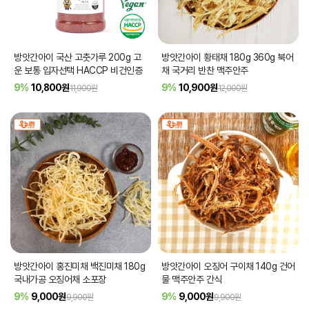
방앗간아이 국산 고춧가루 200g 고
방앗간아이 황태채 180g 360g 북어
운 보통 입자선택 HACCP 비건인증
채 국거리 반찬 맥주안주
9%
10,800
원
9%
10,900
원
11,900원
12,000원
방앗간아이 홍진미채 백진미채 180g
방앗간아이 오징어 구이채 140g 건어
국내가공 오징어채 소포장
물 맥주안주 간식
9%
9,000
원
9%
9,000
원
9,900원
9,900원