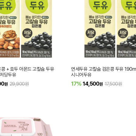
콩 + 호두 아몬드 고칼슘 두유
연세두유 고칼슘 검은콩 두유 190ml
팩 저당두유
시니어두유
00
17%
14,500
29,900원
17,500원
원
원