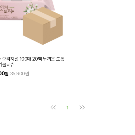
 오리지널 100매 20팩 두꺼운 도톰
아기물티슈
00
35,900원
원
1