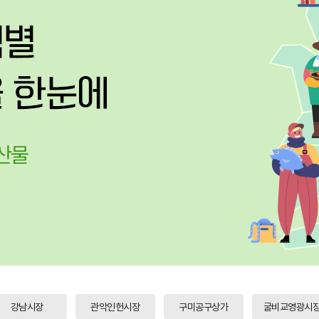
강남시장
관악인헌시장
구미공구상가
굴비교영광시