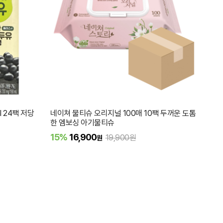
 24팩 저당
네이쳐 물티슈 오리지널 100매 10팩 두꺼운 도톰
한 엠보싱 아기물티슈
15%
16,900
19,900원
원