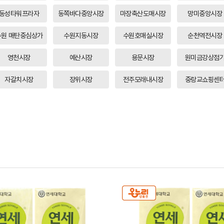
동성타워프라자
동쪽바다중앙시장
마장축산도매시장
망미중앙시장
수원 매탄중심상가
수원지동시장
수원호매실시장
순천역전시장
영천시장
예산시장
용문시장
원미금강상점
자갈치시장
장위시장
전주모래내시장
중랑교쇼핑센