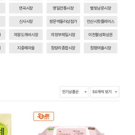
면곡시장
명일전통시장
별빛남문시장
신사시장
쌍문역둘러상점가
안산시핫플레이스
가
의왕도깨비시장
의정부제일시장
이천활성화상권
터
지중해마을
청량리종합시장
청평여울시장