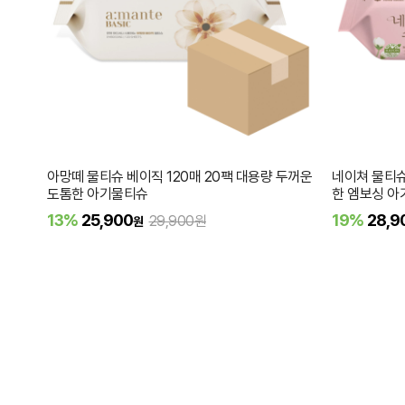
아망떼 물티슈 베이직 120매 20팩 대용량 두꺼운
네이쳐 물티슈
도톰한 아기물티슈
한 엠보싱 
13%
25,900
19%
28,9
29,900원
원