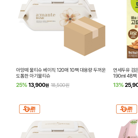
아망떼 물티슈 베이직 120매 10팩 대용량 두꺼운
연세두유 검은
도톰한 아기물티슈
190ml 48
25%
13,900
13%
25,9
18,500원
원