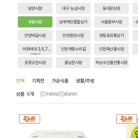
담양시장
대구 능금시장
동대문상권
부평시장
상계역전종합상가
서울중부시장
안양박달시장
안양중앙시장
영등포유통상가
이화여대 3,5,7
인천개항누리길
인천축산물시장
상점가
포항오천시장
풍남문시장
하남수산물전통시장
전체
기획전
가공식품
생활/주방
상품
6
개
무료배송
품절제외