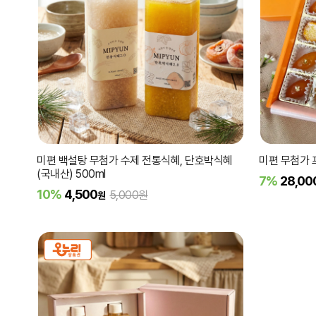
미편 백설탕 무첨가 수제 전통식혜, 단호박식혜
미편 무첨가 
(국내산) 500ml
7%
28,00
10%
4,500
5,000원
원