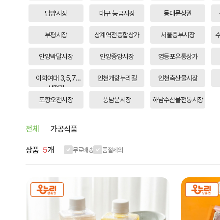
담양시장
대구 능금시장
동대문상권
부평시장
상계역전종합상가
서울중부시장
안양박달시장
안양중앙시장
영등포유통상가
이화여대 3,5,7
인천개항누리길
인천축산물시장
상점가
포항오천시장
풍남문시장
하남수산물전통시장
전체
가공식품
상품
5
개
무료배송
품절제외