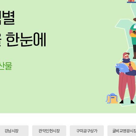
강남시장
관악인헌시장
구미공구상가
굴비교영광시