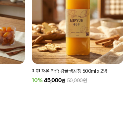
미편 저온 착즙 감귤생강청 500ml x 2병
10%
45,000
50,000원
원