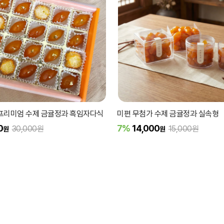
프리미엄 수제 금귤정과 흑임자다식
미편 무첨가 수제 금귤정과 실속형
0
7%
14,000
30,000원
15,000원
원
원