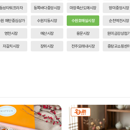
동성타워프라자
동쪽바다중앙시장
마장축산도매시장
망미중앙시장
수원 매탄중심상가
수원지동시장
수원호매실시장
순천역전시장
영천시장
예산시장
용문시장
원미금강상점
자갈치시장
장위시장
전주모래내시장
중랑교쇼핑센