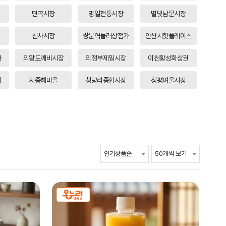
면곡시장
명일전통시장
별빛남문시장
신사시장
쌍문역둘러상점가
안산시핫플레이스
가
의왕도깨비시장
의정부제일시장
이천활성화상권
터
지중해마을
청량리종합시장
청평여울시장