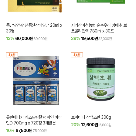
종근당건강 천종산삼배양근 20ml x
지리산마천농협 순수우리 양배추 브
30병
로콜리진액 780ml x 30포
13%
60,000
원
39%
19,500
원
69,000원
32,000원
유한메디카 키즈드림칼슘 아연 비타
보아비다 삼백초환 300g
민D 700mg x 720정 3개월분
20%
12,600
원
15,800원
10%
67,500
원
75,000원