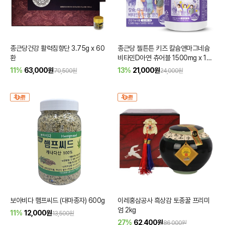
종근당건강 활력침향단 3.75g x 60
종근당 젤튼튼 키즈 칼슘앤마그네슘
환
비타민D아연 츄어블 1500mg x 120
정
11%
63,000
원
13%
21,000
원
70,500원
24,000원
보아비다 햄프씨드 (대마종자) 600g
이레홍삼공사 흑상감 토종꿀 프리미
엄 2kg
11%
12,000
원
13,500원
27%
62,400
원
86,000원