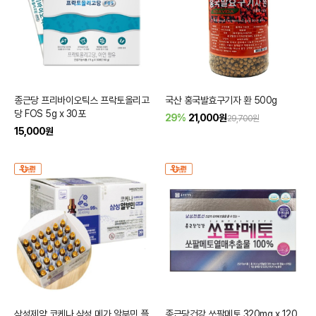
종근당 프리바이오틱스 프락토올리고
국산 홍국발효구기자 환 500g
당 FOS 5g x 30포
29%
21,000
원
29,700원
15,000
원
삼성제약 코케나 삼성 메가 알부민 플
종근당건강 쏘팔메토 320mg x 120