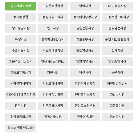
남포지하도상가
노량진수산시장
담양시장
대구 능금시장
동대문상권
동성타워프라자
동쪽바다중앙시장
마장축산도매시장
망미중앙시장
면곡시장
명일전통시장
별빛남문시장
부평시장
상계역전종합상가
서울중부시장
수원 매탄중심상가
수원지동시장
수원호매실시장
순천역전시장
신사시장
쌍문역둘러상점가
안산시핫플레이스
안양박달시장
안양중앙시장
영등포유통상가
영천시장
예산시장
용문시장
원미금강상점가
의왕도깨비시장
의정부제일시장
이천활성화상권
이화여대 3,5,7 상점가
인천개항누리길
인천축산물시장
자갈치시장
장위시장
전주모래내시장
중랑교쇼핑센터
지중해마을
청량리종합시장
청평여울시장
포항오천시장
풍남문시장
하남수산물전통시장