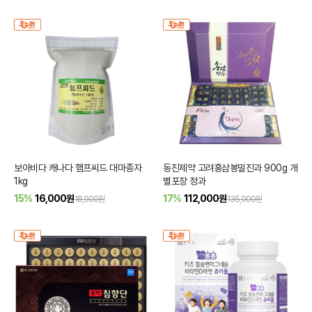
보아비다 캐나다 햄프씨드 대마종자
동진제약 고려홍삼봉밀진과 900g 개
1kg
별포장 정과
15%
16,000
원
17%
112,000
원
18,900원
135,000원