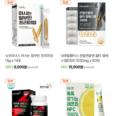
뉴트리너스 마시는 알부민 프리미엄
내츄럴플러스 관절연골엔 옵티 엠에
15g x 14포
스엠2000 1050mg x 60정
36%
9,000
원
14%
15,900
원
14,000원
18,500원