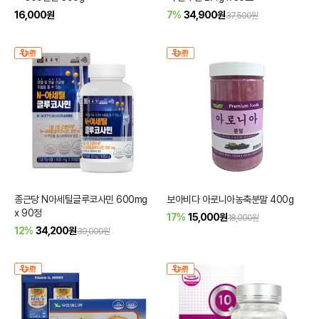
16,000
원
7%
34,900
원
37,500원
종근당 N아세틸글루코사민 600mg
보아비다 아로니아농축분말 400g
x 90정
17%
15,000
원
18,000원
12%
34,200
원
39,000원