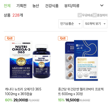
전체
기획전
농산
건강식품
뷰티/의류
상품
228
개
무료배송
품절제외
캐나다 뉴트리 오메가3 365
종근당 위건강엔 헬리코박터 프로젝
1002mg x 365캡슐
트 600mg x 30정
60%
29,000
원
15%
16,500
원
72,000원
19,500원