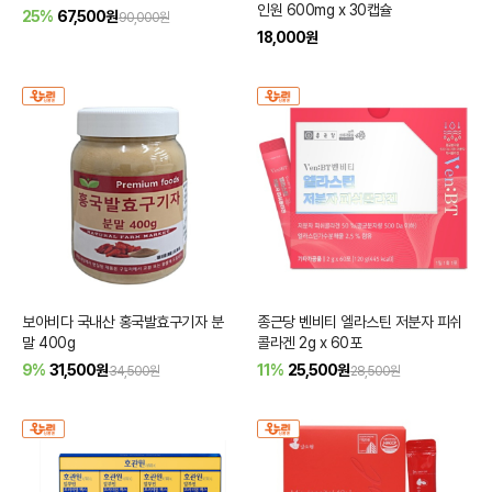
인원 600mg x 30캡슐
25%
67,500
원
90,000원
18,000
원
보아비다 국내산 홍국발효구기자 분
종근당 벤비티 엘라스틴 저분자 피쉬
말 400g
콜라겐 2g x 60포
9%
31,500
원
11%
25,500
원
34,500원
28,500원