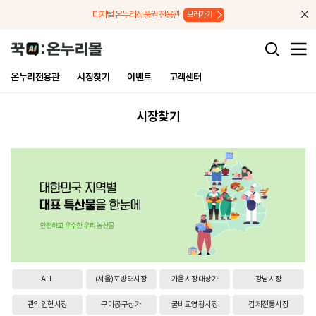
메뉴로 바로가기
본문으로 바로가기
디지털 온누리상품권 전용관
보러가기
온누리전용관
시장찾기
이벤트
고객센터
시장찾기
ALL
(서울)포방터시장
가음시장대상가
강남시장
관악인헌시장
구미공구상가
굴비교영광시장
김제전통시장