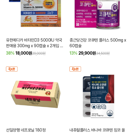
유한메디카 비타민D3 5000IU 약국
종근당건강 코큐텐 플러스 500mg x
판매용 300mg x 90캡슐 x 2개입 6
60캡슐
개월분
38%
18,000
원
13%
29,900
원
29,000원
34,500원
선일양행 네프로닐 180정
내츄럴플러스 바나바 코큐텐 징코 올