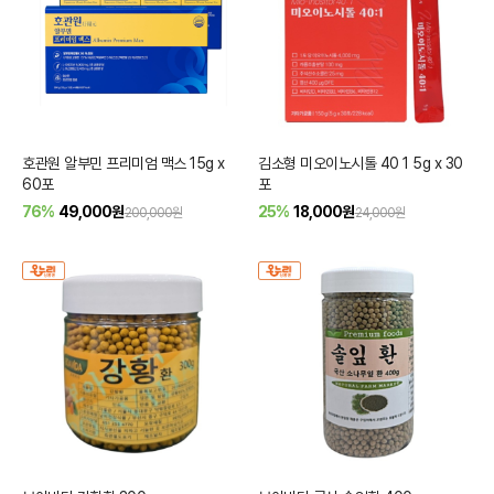
호관원 알부민 프리미엄 맥스 15g x
김소형 미오이노시톨 40 1 5g x 30
60포
포
76%
49,000
원
25%
18,000
원
200,000원
24,000원