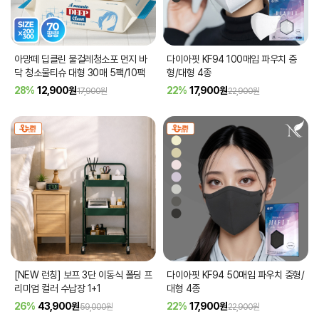
아망떼 딥클린 물걸레청소포 먼지 바
다이아핏 KF94 100매입 파우치 중
닥 청소물티슈 대형 30매 5팩/10팩
형/대형 4종
28%
12,900
원
22%
17,900
원
17,900원
22,900원
[NEW 런칭] 보프 3단 이동식 폴딩 프
다이아핏 KF94 50매입 파우치 중형/
리미엄 컬러 수납장 1+1
대형 4종
26%
43,900
원
22%
17,900
원
59,000원
22,900원