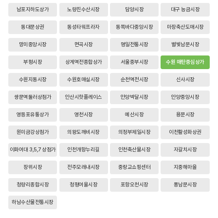
남포지하도상가
노량진수산시장
담양시장
대구 능금시장
동대문상권
동성타워프라자
동쪽바다중앙시장
마장축산도매시장
망미중앙시장
면곡시장
명일전통시장
별빛남문시장
부평시장
상계역전종합상가
서울중부시장
수원 매탄중심상가
수원지동시장
수원호매실시장
순천역전시장
신사시장
쌍문역둘러상점가
안산시핫플레이스
안양박달시장
안양중앙시장
영등포유통상가
영천시장
예산시장
용문시장
원미금강상점가
의왕도깨비시장
의정부제일시장
이천활성화상권
이화여대 3,5,7 상점가
인천개항누리길
인천축산물시장
자갈치시장
장위시장
전주모래내시장
중랑교쇼핑센터
지중해마을
청량리종합시장
청평여울시장
포항오천시장
풍남문시장
하남수산물전통시장