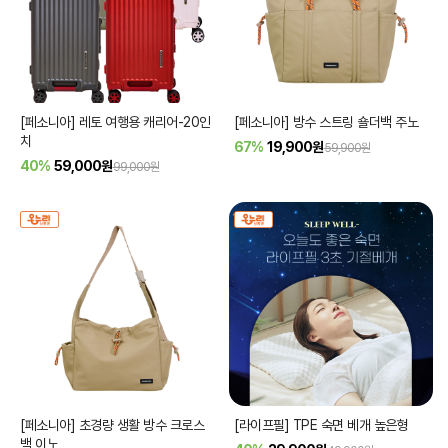
[페소니아] 레토 여행용 캐리어-20인
[페소니아] 방수 스트링 숄더백 주노
치
67%
19,900
원
59,900원
40%
59,000
원
99,000원
[페소니아] 초경량 생활 방수 크로스
[라이프필] TPE 숙면 베개 높은형
백 이노