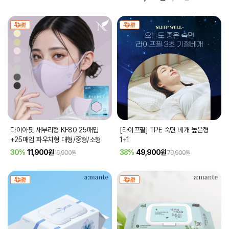
다이아핏 새부리형 KF80 25매입
[라이프필] TPE 숙면 베개 높은형
+25매입 파우치형 대형/중형/소형
1+1
30%
11,900
원
38%
49,900
원
16,900원
79,900원