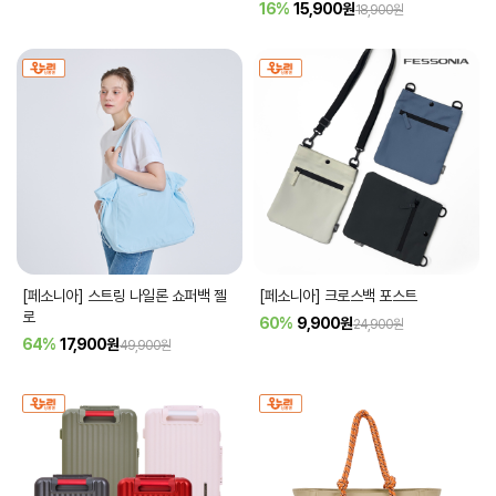
16%
15,900
원
18,900원
[페소니아] 스트링 나일론 쇼퍼백 젤
[페소니아] 크로스백 포스트
로
60%
9,900
원
24,900원
64%
17,900
원
49,900원