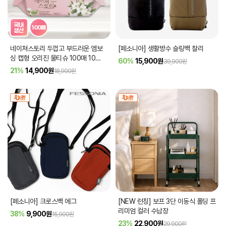
네이쳐스토리 두껍고 부드러운 엠보
[페소니아] 생활방수 슬링백 찰리
싱 캡형 오리진 물티슈 100매 10
60%
15,900
원
39,900원
팩/20팩
21%
14,900
원
18,900원
[페소니아] 크로스백 에그
[NEW 런칭] 보프 3단 이동식 폴딩 프
리미엄 컬러 수납장
38%
9,900
원
15,900원
23%
22,900
원
29,900원