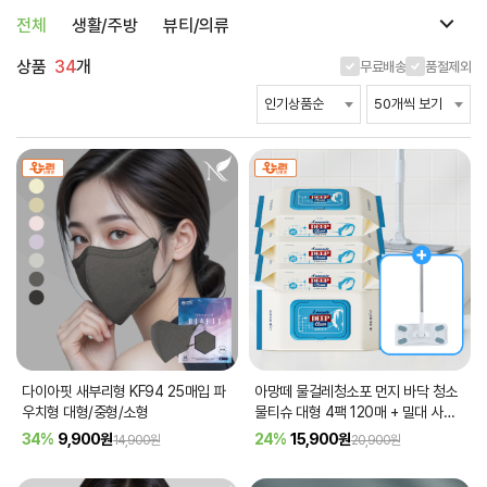
전체
생활/주방
뷰티/의류
상품
34
개
무료배송
품절제외
다이아핏 새부리형 KF94 25매입 파
아망떼 물걸레청소포 먼지 바닥 청소
우치형 대형/중형/소형
물티슈 대형 4팩 120매 + 밀대 사은
품
34%
9,900
원
24%
15,900
원
14,900원
20,900원