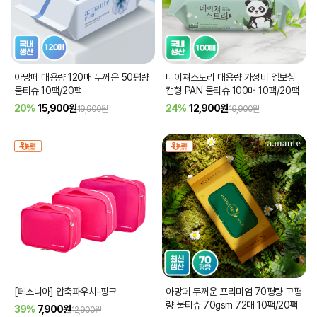
아망떼 대용량 120매 두꺼운 50평량
네이쳐스토리 대용량 가성비 엠보싱
물티슈 10팩/20팩
캡형 PAN 물티슈 100매 10팩/20팩
20%
15,900
원
24%
12,900
원
19,900원
16,900원
[페소니아] 압축파우치-핑크
아망떼 두꺼운 프리미엄 70평량 고평
량 물티슈 70gsm 72매 10팩/20팩
39%
7,900
원
12,900원