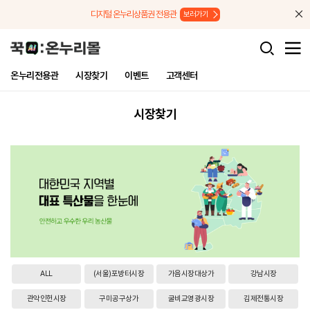
메뉴로 바로가기
본문으로 바로가기
디지털 온누리상품권 전용관
보러가기
온누리전용관
시장찾기
이벤트
고객센터
시장찾기
ALL
(서울)포방터시장
가음시장대상가
강남시장
관악인헌시장
구미공구상가
굴비교영광시장
김제전통시장