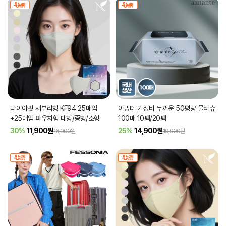
다이아핏 새부리형 KF94 25매입
아망떼 가성비 두꺼운 50평량 물티슈
+25매입 파우치형 대형/중형/소형
100매 10팩/20팩
30%
11,900
원
25%
14,900
원
16,900원
19,900원