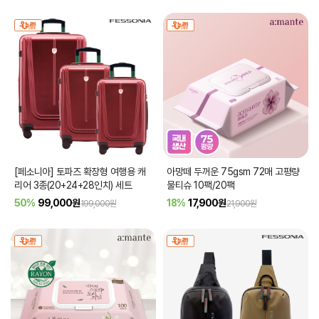
[페소니아] 토파즈 확장형 여행용 캐
아망떼 두꺼운 75gsm 72매 고평량
리어 3종(20+24+28인치) 세트
물티슈 10팩/20팩
50%
99,000
원
18%
17,900
원
199,000원
21,900원