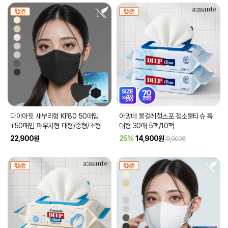
다이아핏 새부리형 KF80 50매입
아망떼 물걸레청소포 청소물티슈 특
+50매입 파우치형 대형/중형/소형
대형 30매 5팩/10팩
22,900
원
25%
14,900
원
19,900원