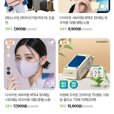
[페소니아] (캐리어/가방/파우치) 모음
다이아핏 새부리형 KF80 25매입 파
전
우치형 대형/중형/소형
39%
7,900
원
34%
9,900
원
12,900원
14,900원
다이아핏 새부리형 KF94 50매입
아망떼 두꺼운 프리미엄 70평량 고평
+50매입 파우치형 대형/중형/소형
량 물티슈 70매 10팩/20팩
22%
17,900
원
16%
15,900
원
22,900원
18,900원