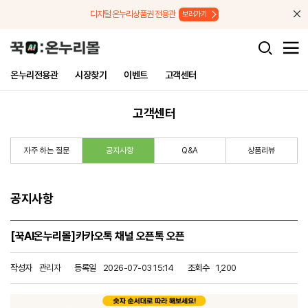
메뉴로 바로가기
본문으로 바로가기
디지털 온누리상품권 전용관
보러가기
온누리전용관
시장찾기
이벤트
고객센터
고객센터
자주 하는 질문
공지사항
Q&A
상품리뷰
공지사항
[꾹AI온누리몰]카카오톡 채널 오픈톡 오픈
작성자
관리자
등록일
2026-07-03 15:14
조회수
1,200