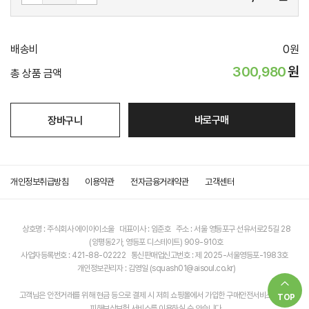
배송비
0
원
300,980
원
총 상품 금액
바로구매
장바구니
개인정보취급방침
이용약관
전자금융거래약관
고객센터
상호명 : 주식회사 에이아이소울 대표이사 : 임준호 주소 : 서울 영등포구 선유서로25길 28
(양평동2가, 영등포 디스테이트) 909-910호
사업자등록번호 : 421-88-02222 통신판매업신고번호 : 제 2025-서울영등포-1983호
개인정보관리자 : 김영일 (squash01@aisoul.co.kr)
고객님은 안전거래를 위해 현금 등으로 결제 시 저희 쇼핑몰에서 가입한 구매안전서비스 소비자
TOP
피해보상보험 서비스를 이용하실 수 있습니다.