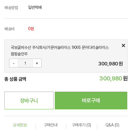
일반택배
배송방법
0원
배송비
국보굴비수산 주식회사/가문어슬라이스 1KX6 문어다리슬라이스
캠핑술안주
-
+
300,980
원
300,980
원
총 상품 금액
바로구매
장바구니
상세정보
구매안내
구매후기 (0)
Q&A (0)