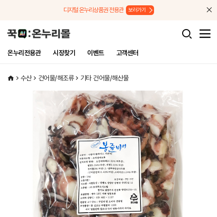
메뉴로 바로가기
본문으로 바로가기
디지털 온누리상품권 전용관
보러가기
온누리전용관
시장찾기
이벤트
고객센터
수산
건어물/해조류
기타 건어물/해산물