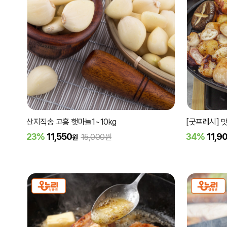
산지직송 고흥 햇마늘1~10kg
[굿프레시] 
23%
11,550
34%
11,9
15,000원
원