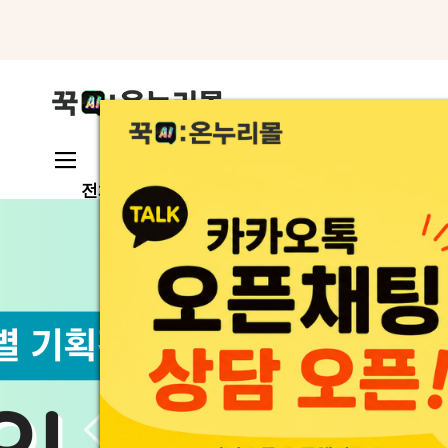
메뉴로 바로가기
본문으로 바로가기
온누리전용관
시장찾기
전체카테고리