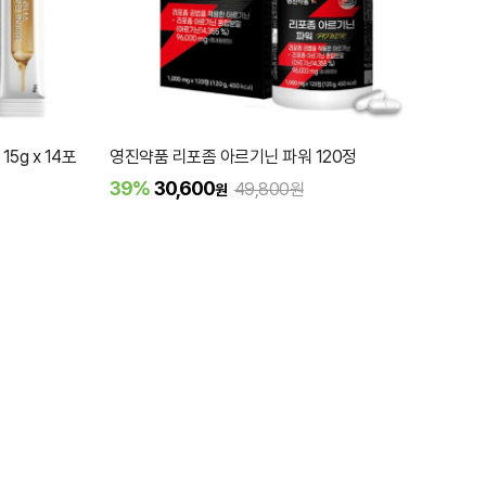
g x 14포
영진약품 리포좀 아르기닌 파워 120정
39%
30,600
49,800원
원