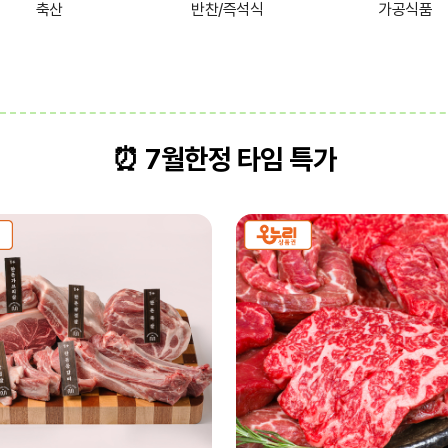
축산
반찬/즉석식
가공식품
⏰
7월한정 타임 특가