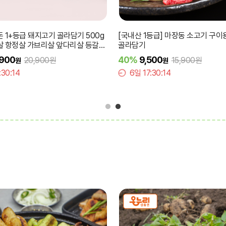
한판 모
[오대복]40년전통 국내산 수제 닭꼬치 모음전
직화 무뼈 불 
4종 택1
비법 양념
9%
12,900
18%
9,900
14,190원
원
6일 17:30:12
6일 17:30: