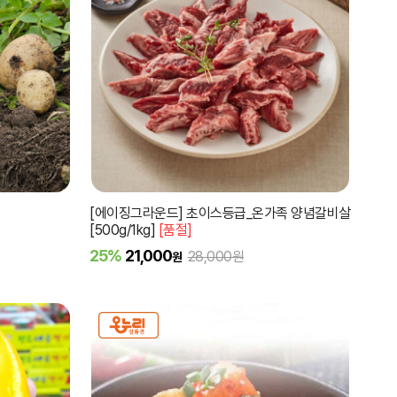
[에이징그라운드] 초이스등급_온가족 양념갈비살
[500g/1kg]
[품절]
25%
21,000
28,000원
원