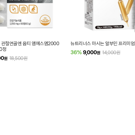
관절연골엔 옵티 엠에스엠2000
뉴트리너스 마시는 알부민 프리미엄 15
60정
36%
9,000
14,000원
원
00
18,500원
원