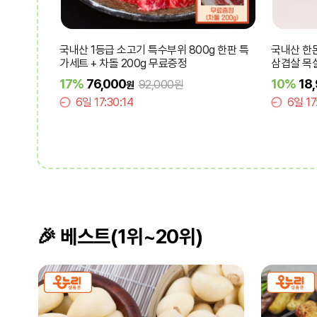
] 마장동 소고기 구이용 부위별
[갓성비]국내산 1등급 소고기 소한마리 
듬세트
12%
37,800
15,900원
43,000원
원
원
12
6일 17:30:12
🎉
베스트(1위~20위)