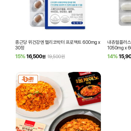
종근당 위건강엔 헬리코박터 프로젝트 600mg x
내츄럴플러스 
30정
1050mg x 
15%
16,500
14%
15,9
19,500원
원