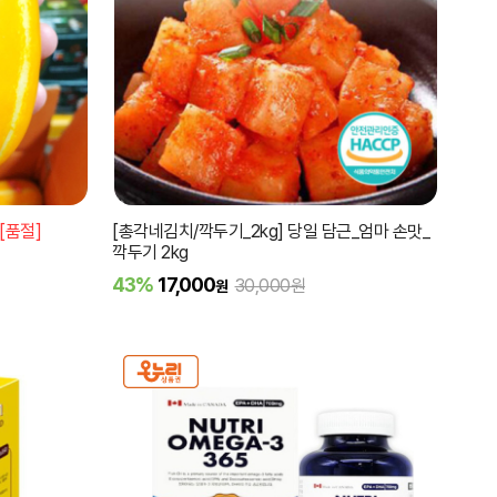
[품절]
[총각네김치/깍두기_2kg] 당일 담근_엄마 손맛_
깍두기 2kg
43%
17,000
30,000원
원