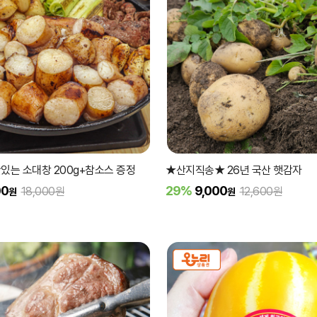
맛있는 소대창 200g+참소스 증정
★산지직송★ 26년 국산 햇감자
00
29%
9,000
18,000원
12,600원
원
원