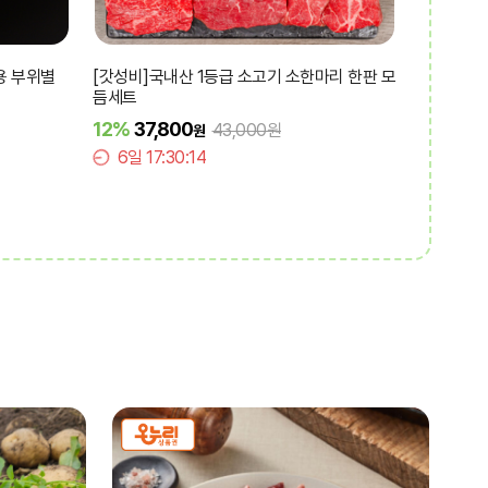
닭발 로제 200g 국내산 닭발사용
[청년축산]국내산 돼지 수제 양념불고기 
(300g x 3팩)
9%
15,900
12,000원
17,490원
원
원
12
6일 17:30:12