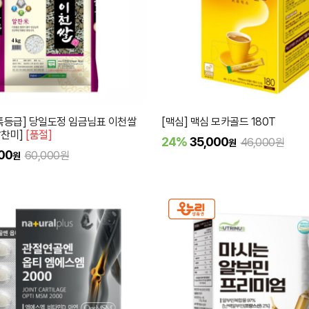
_특등급] 당일도정 임금님표 이천쌀
[맥심] 맥심 모카골드 180T
[알찬미]
[품절]
24%
35,000
46,000원
원
00
60,000원
원