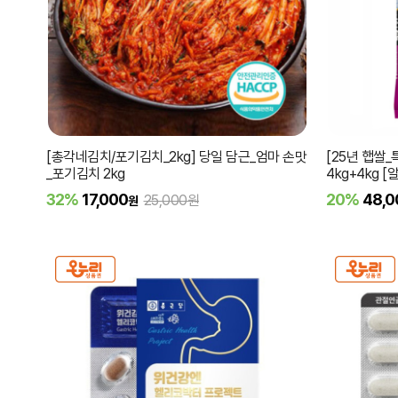
[총각네김치/포기김치_2kg] 당일 담근_엄마 손맛
[25년 햅쌀
_포기김치 2kg
4kg+4kg 
32%
17,000
20%
48,0
25,000원
원