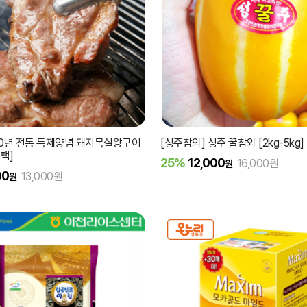
30년 전통 특제양념 돼지목살왕구이
[성주참외] 성주 꿀참외 [2kg-5kg]
4팩]
25%
12,000
16,000원
원
00
13,000원
원