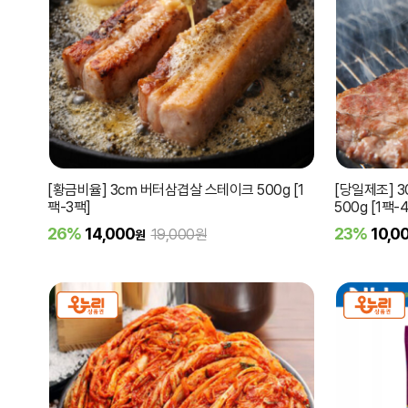
[황금비율] 3cm 버터삼겹살 스테이크 500g [1
[당일제조] 
팩-3팩]
500g [1팩-
26%
14,000
23%
10,0
19,000원
원