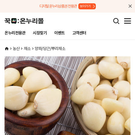
메뉴로 바로가기
본문으로 바로가기
디지털 온누리상품권 전용관
보러가기
온누리전용관
시장찾기
이벤트
고객센터
농산
채소
양파/당근/뿌리채소