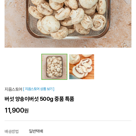
지음스토어
[ 지음스토어 상품 보기 ]
버섯 양송이버섯 500g 중품 특품
11,900
원
일반택배
배송방법