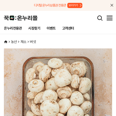
메뉴로 바로가기
본문으로 바로가기
디지털 온누리상품권 전용관
보러가기
온누리전용관
시장찾기
이벤트
고객센터
농산
채소
버섯