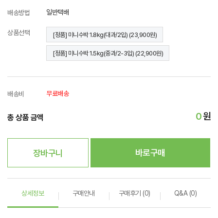
일반택배
배송방법
상품선택
[정품] 미니수박 1.8kg(대과/2입) (23,900원)
[정품] 미니수박 1.5kg(중과/2-3입) (22,900원)
무료배송
배송비
0
원
총 상품 금액
바로구매
장바구니
상세정보
구매안내
구매후기 (0)
Q&A (0)