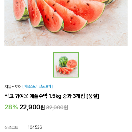
지음스토어
[ 지음스토어 상품 보기 ]
작고 귀여운 애플수박 1.5kg 중과 3개입
[품절]
28%
22,900
원
32,000
원
104536
상품코드