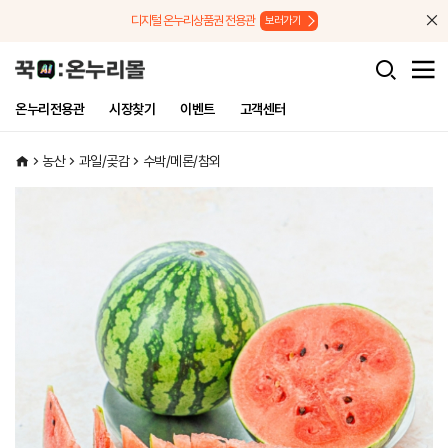
메뉴로 바로가기
본문으로 바로가기
디지털 온누리상품권 전용관
보러가기
온누리전용관
시장찾기
이벤트
고객센터
농산
과일/곶감
수박/메론/참외