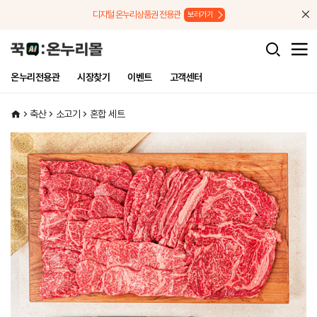
메뉴로 바로가기
본문으로 바로가기
디지털 온누리상품권 전용관
보러가기
온누리전용관
시장찾기
이벤트
고객센터
축산
소고기
혼합 세트