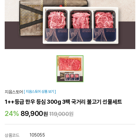
지음스토어
[ 지음스토어 상품 보기 ]
1++등급 한우 등심 300g 3팩 국거리 불고기 선물세트
24%
89,900
원
119,000
원
105055
상품코드