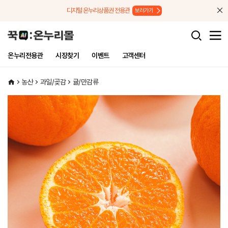
메뉴로 바로가기
본문으로 바로가기
디지털 온누리상품권 전용관
보러가기
온누리전용관
시장찾기
이벤트
고객센터
농산
과일/곶감
귤/만감류