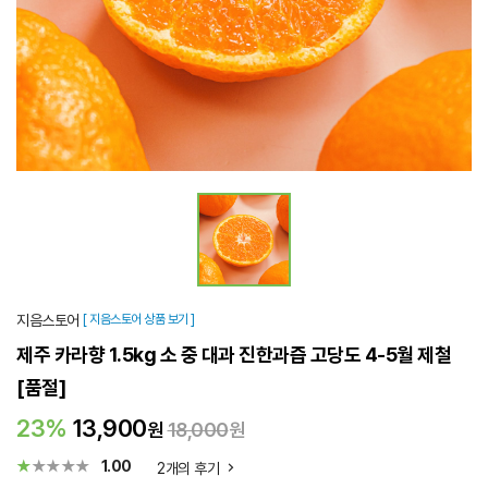
지음스토어
[ 지음스토어 상품 보기 ]
제주 카라향 1.5kg 소 중 대과 진한과즙 고당도 4-5월 제철
[품절]
23%
13,900
원
18,000
원
★
★★★★
1.00
2개의 후기