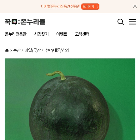
메뉴로 바로가기
본문으로 바로가기
디지털 온누리상품권 전용관
보러가기
온누리전용관
시장찾기
이벤트
고객센터
농산
과일/곶감
수박/메론/참외