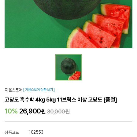
지음스토어
[ 지음스토어 상품 보기 ]
고당도 흑수박 4kg 5kg 11브릭스 이상 고당도
[품절]
10%
26,900
원
30,000
원
102553
상품코드