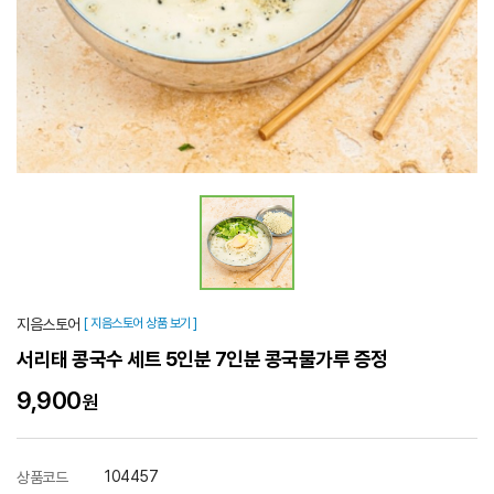
지음스토어
[ 지음스토어 상품 보기 ]
서리태 콩국수 세트 5인분 7인분 콩국물가루 증정
9,900
원
104457
상품코드