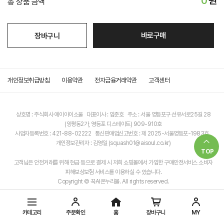
0
원
총 상품 금액
바로구매
장바구니
개인정보취급방침
이용약관
전자금융거래약관
고객센터
상호명 : 주식회사 에이아이소울 대표이사 : 임준호 주소 : 서울 영등포구 선유서로25길 28
(양평동2가, 영등포 디스테이트) 909-910호
사업자등록번호 : 421-88-02222 통신판매업신고번호 : 제 2025-서울영등포-1983호
개인정보관리자 : 김영일 (squash01@aisoul.co.kr)
TOP
고객님은 안전거래를 위해 현금 등으로 결제 시 저희 쇼핑몰에서 가입한 구매안전서비스 소비자
피해보상보험 서비스를 이용하실 수 있습니다.
Copyright © 꾹AI온누리몰. All rights reserved.
카테고리
주문확인
홈
장바구니
MY