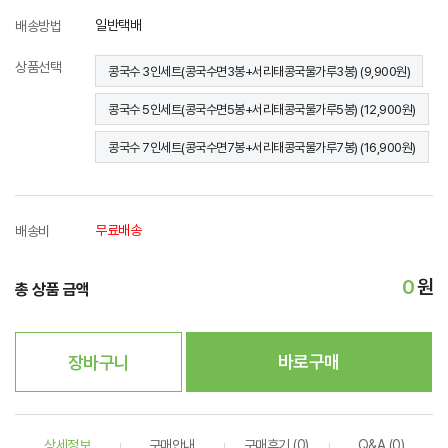
일반택배
배송방법
상품선택
콩국수 3인세트(콩국수면3봉+서리태콩국물가루3봉) (9,900원)
콩국수 5인세트(콩국수면5봉+서리태콩국물가루5봉) (12,900원)
콩국수 7인세트(콩국수면7봉+서리태콩국물가루7봉) (16,900원)
무료배송
배송비
0
원
총 상품 금액
바로구매
장바구니
상세정보
구매안내
구매후기 (0)
Q&A (0)