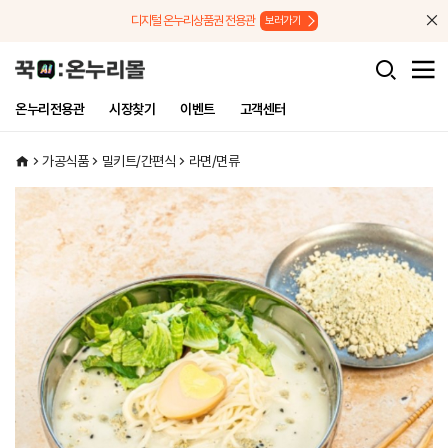
메뉴로 바로가기
본문으로 바로가기
디지털 온누리상품권 전용관
보러가기
온누리전용관
시장찾기
이벤트
고객센터
가공식품
밀키트/간편식
라면/면류