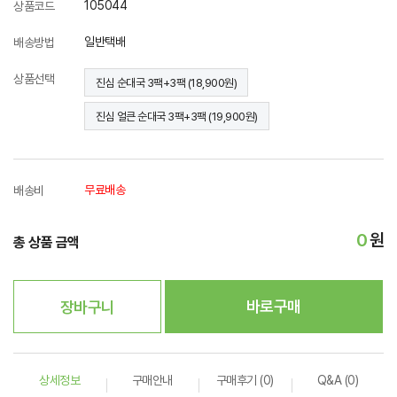
105044
상품코드
일반택배
배송방법
상품선택
진심 순대국 3팩+3팩 (18,900원)
진심 얼큰 순대국 3팩+3팩 (19,900원)
무료배송
배송비
0
원
총 상품 금액
바로구매
장바구니
상세정보
구매안내
구매후기 (0)
Q&A (0)