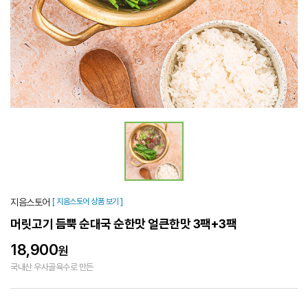
지음스토어
[ 지음스토어 상품 보기 ]
머릿고기 듬뿍 순대국 순한맛 얼큰한맛 3팩+3팩
18,900
원
국내산 우사골육수로 만든