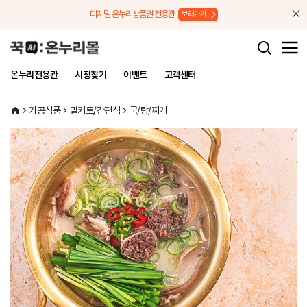
메뉴로 바로가기
본문으로 바로가기
디지털 온누리상품권 전용관
보러가기
온누리전용관
시장찾기
이벤트
고객센터
가공식품
밀키트/간편식
국/탕/찌개