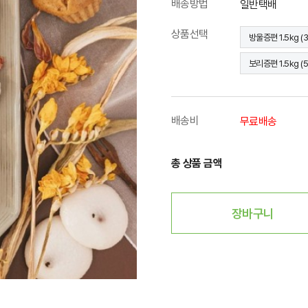
배송방법
일반택배
상품선택
방울증편 1.5kg (3
보리증편 1.5kg (5
배송비
무료배송
총 상품 금액
장바구니