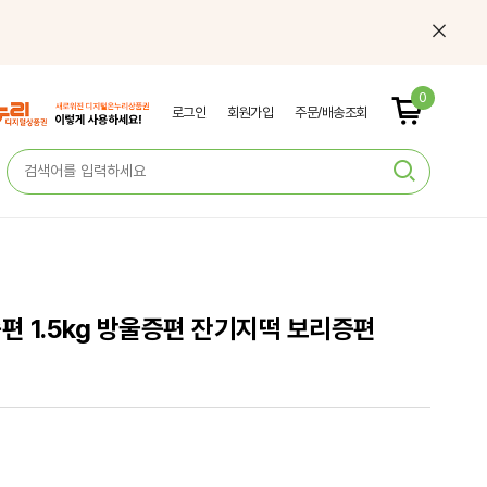
0
로그인
회원가입
주문/배송조회
편 1.5kg 방울증편 잔기지떡 보리증편