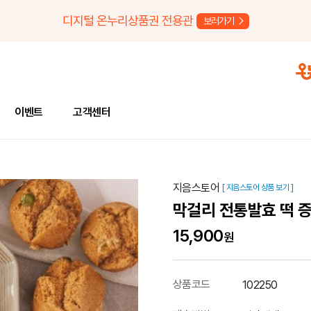
디지털 온누리상품권 전용관
보러가기
이벤트
고객센터
지음스토어
[ 지음스토어 상품 보기 ]
막걸리 전통발효 떡 증
15,900
원
상품코드
102250