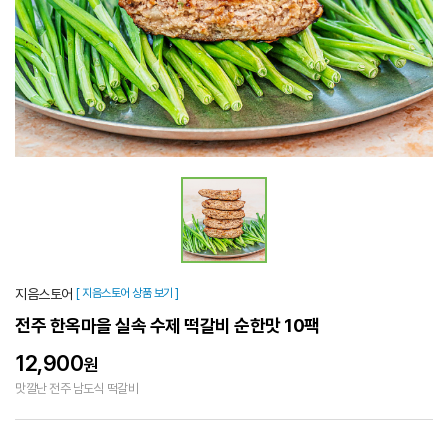
지음스토어
[ 지음스토어 상품 보기 ]
전주 한옥마을 실속 수제 떡갈비 순한맛 10팩
12,900
원
맛깔난 전주 남도식 떡갈비