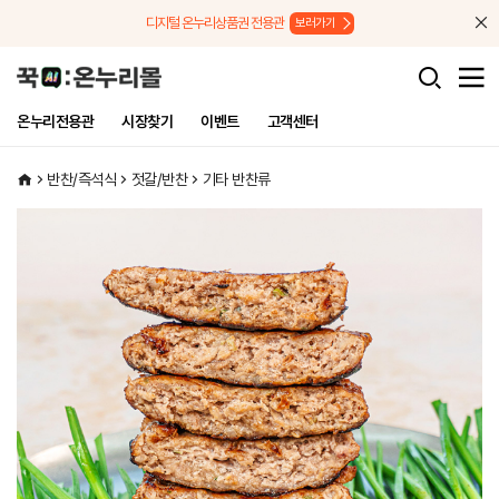
메뉴로 바로가기
본문으로 바로가기
디지털 온누리상품권 전용관
보러가기
온누리전용관
시장찾기
이벤트
고객센터
반찬/즉석식
젓갈/반찬
기타 반찬류