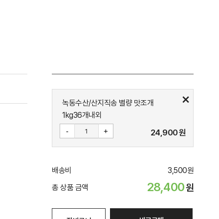
녹동수산/산지직송 별량 맛조개
1kg36개내외
-
+
24,900
원
배송비
3,500
원
28,400
원
총 상품 금액