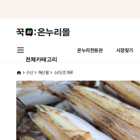
메뉴로 바로가기
본문으로 바로가기
온누리전용관
시장찾기
전체카테고리
수산
해산물
소라/조개류