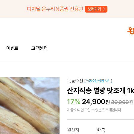
디지털 온누리상품권 전용관
보러가기
이벤트
고객센터
녹동수산
[ 녹동수산 상품 보기 ]
산지직송 별량 맛조개 1
17%
24,900
원
30,000
원
지금 아니면 드실 수 없는 맛조개입니다.
원산지
한국