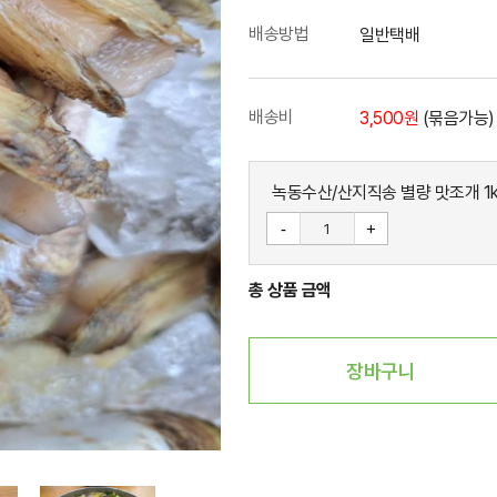
배송방법
일반택배
배송비
3,500원
(묶음가능)
녹동수산/산지직송 별량 맛조개 1
-
+
총 상품 금액
장바구니