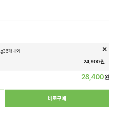
kg36개내외
24,900
원
28,400
원
바로구매