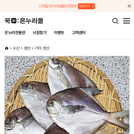
메뉴로 바로가기
본문으로 바로가기
디지털 온누리상품권 전용관
보러가기
온누리전용관
시장찾기
이벤트
고객센터
수산
생선
기타 생선