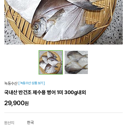
녹동수산
[ 녹동수산 상품 보기 ]
국내산 반건조 제수용 병어 1미 300g내외
29,900
원
한국
원산지