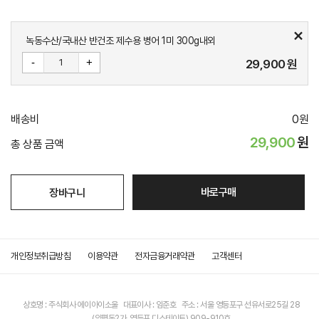
녹동수산/국내산 반건조 제수용 병어 1미 300g내외
-
+
29,900
원
배송비
0
원
29,900
원
총 상품 금액
바로구매
장바구니
개인정보취급방침
이용약관
전자금융거래약관
고객센터
상호명 : 주식회사 에이아이소울 대표이사 : 임준호 주소 : 서울 영등포구 선유서로25길 28
(양평동2가, 영등포 디스테이트) 909-910호