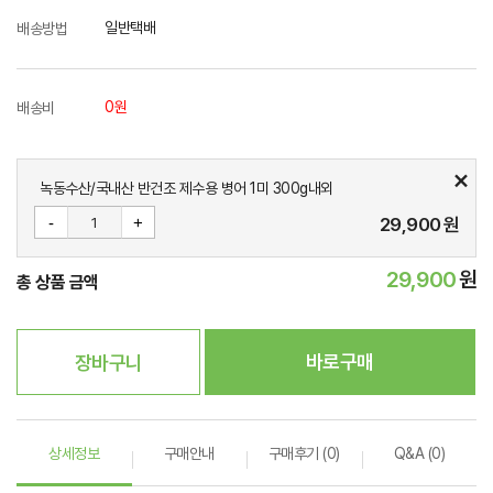
일반택배
배송방법
0원
배송비
녹동수산/국내산 반건조 제수용 병어 1미 300g내외
-
+
29,900
원
29,900
원
총 상품 금액
바로구매
장바구니
상세정보
구매안내
구매후기 (0)
Q&A (0)