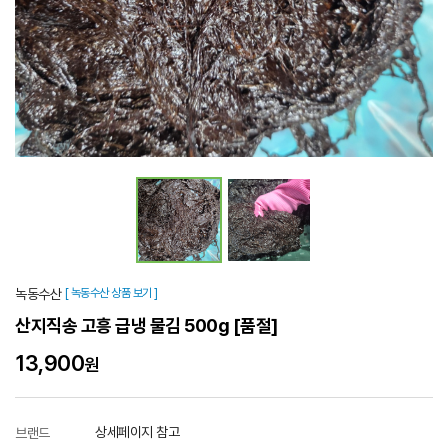
녹동수산
[ 녹동수산 상품 보기 ]
산지직송 고흥 급냉 물김 500g
[품절]
13,900
원
상세페이지 참고
브랜드