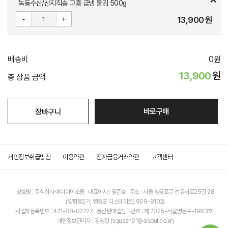
녹동수산/산지직송 고흥 급냉 물김 500g
-
+
13,900
원
배송비
0
원
13,900
원
총 상품 금액
바로구매
장바구니
개인정보취급방침
이용약관
전자금융거래약관
고객센터
상호명 : 주식회사 에이아이소울 대표이사 : 임준호 주소 : 서울 영등포구 선유서로25길 28
(양평동2가, 영등포 디스테이트) 909-910호
사업자등록번호 : 421-88-02222 통신판매업신고번호 : 제 2025-서울영등포-1983호
개인정보관리자 : 김영일 (squash01@aisoul.co.kr)