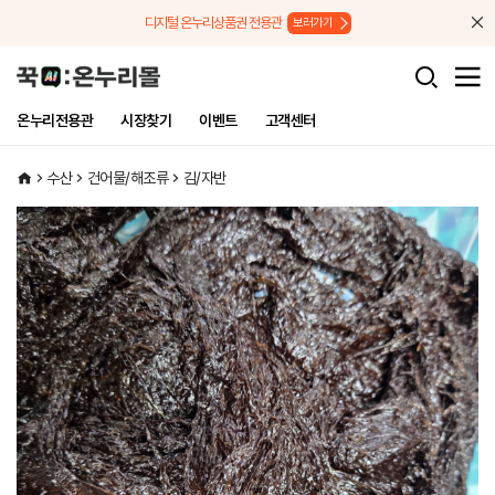
메뉴로 바로가기
본문으로 바로가기
디지털 온누리상품권 전용관
보러가기
온누리전용관
시장찾기
이벤트
고객센터
수산
건어물/해조류
김/자반