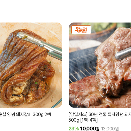
순살 양념 돼지갈비 300g 2팩
[당일제조] 30년 전통 특제양념 
500g [1팩-4팩]
23%
10,000
13,000원
원