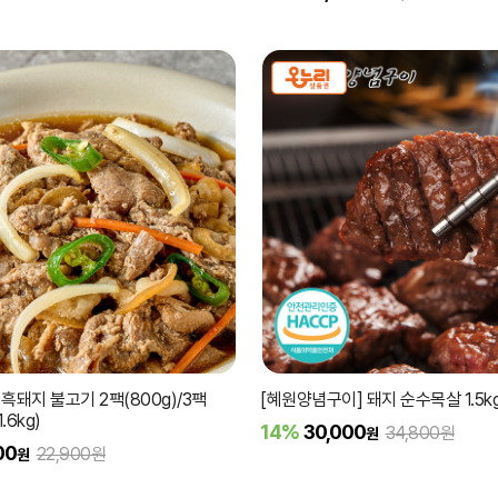
흑돼지 불고기 2팩(800g)/3팩
[혜원양념구이] 돼지 순수목살 1.5k
1.6kg)
14%
30,000
34,800원
원
00
22,900원
원