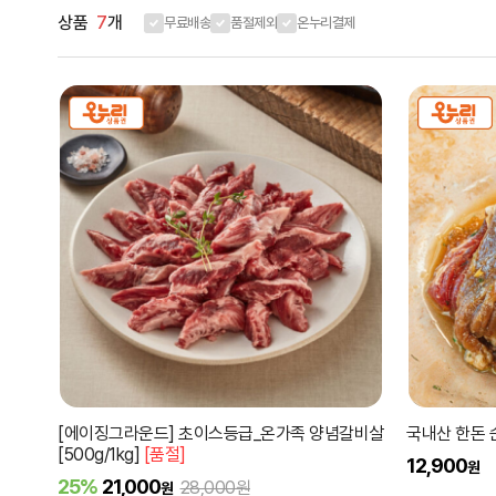
상품
7
개
무료배송
품절제외
온누리결제
[에이징그라운드] 초이스등급_온가족 양념갈비살
국내산 한돈 
[500g/1kg]
[품절]
12,900
원
25%
21,000
28,000원
원