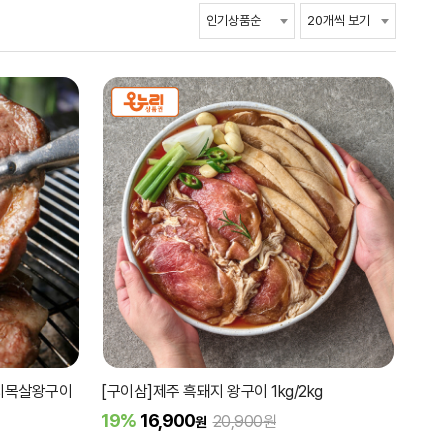
돼지목살왕구이
[구이삼]제주 흑돼지 왕구이 1kg/2kg
19%
16,900
20,900원
원