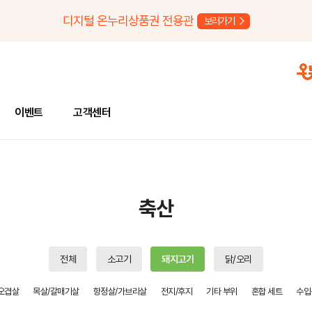
디지털 온누리상품권 전용관
보러가기
이벤트
고객센터
축산
전체
소고기
돼지고기
닭/오리
오겹살
목살/갈매기살
항정살/가브리살
전지/후지
기타 부위
혼합 세트
수입