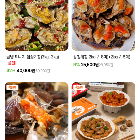
급냉 튀니지 암꽃게장(3kg+3kg)
삼점게장 2kg(7-8미)+2kg(7-8미)
[품절]
9%
25,500
원
28,050원
42%
40,000
원
69,000원