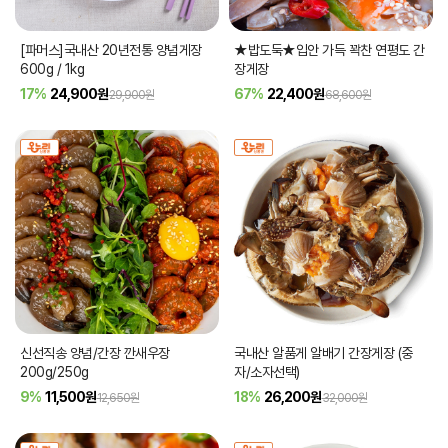
[파머스]국내산 20년전통 양념게장
★밥도둑★입안 가득 꽉찬 연평도 간
600g / 1kg
장게장
17%
24,900
원
67%
22,400
원
29,900원
68,600원
신선직송 양념/간장 깐새우장
국내산 알품게 알배기 간장게장 (중
200g/250g
자/소자선택)
9%
11,500
원
18%
26,200
원
12,650원
32,000원