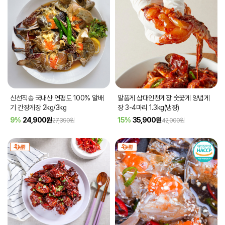
신선직송 국내산 연평도 100% 알배
알품게 삼대인천게장 숫꽃게 양념게
기 간장게장 2kg/3kg
장 3-4마리 1.3kg(냉장)
9%
24,900
원
15%
35,900
원
27,390원
42,000원