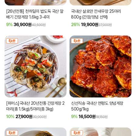
[26년전통] 천하일미 밥도둑 국산 알
국내산 살로만 깐새우장 25마리
배기 간장게장 1.6kg 3-4미
800g (간장/양념 선택)
9%
36,900
원
26%
19,900
원
40,590원
27,000원
[파머스]국내산 20년전통 간장게장 2
신선직송 국내산 연평도 양념게장
마리(총 1.5kg)/5마리(총 3kg)
500g/1kg
10%
27,900
원
9%
16,500
원
30,900원
18,150원