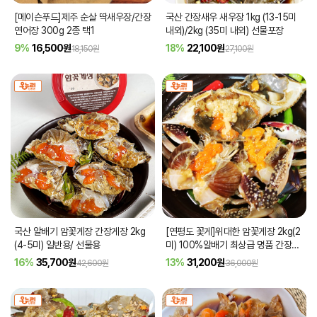
[메이슨푸드]제주 순살 딱새우장/간장
국산 간장새우 새우장 1kg (13-15미
연어장 300g 2종 택1
내외)/2kg (35미 내외) 선물포장
9%
16,500
원
18%
22,100
원
18,150원
27,100원
국산 알배기 암꽃게장 간장게장 2kg
[연평도 꽃게]위대한 암꽃게장 2kg(2
(4-5미) 일반용/ 선물용
미) 100%알배기 최상급 명품 간장게
장
16%
35,700
원
13%
31,200
원
42,600원
36,000원