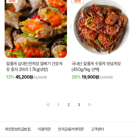
알품게 삼대인천게장 알배기 간장게
국내산 알품게 숫꽃게 양념게장
장 중자 2마리 1.7kg(냉장)
(450g/1kg 선택)
13%
45,200
원
26%
19,900
원
52,000원
27,000원
1
2
3
개인정보취급방침
이용약관
전자금융거래약관
고객센터