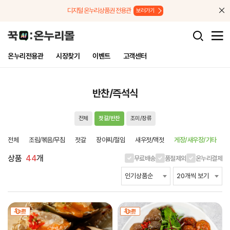
메뉴로 바로가기
본문으로 바로가기
디지털 온누리상품권 전용관
보러가기
온누리전용관
시장찾기
이벤트
고객센터
반찬/즉석식
전체
젓갈/반찬
조미/장류
전체
조림/볶음/무침
젓갈
장아찌/절임
새우젓/액젓
게장/새우장/기타
상품
44
개
무료배송
품절제외
온누리결제