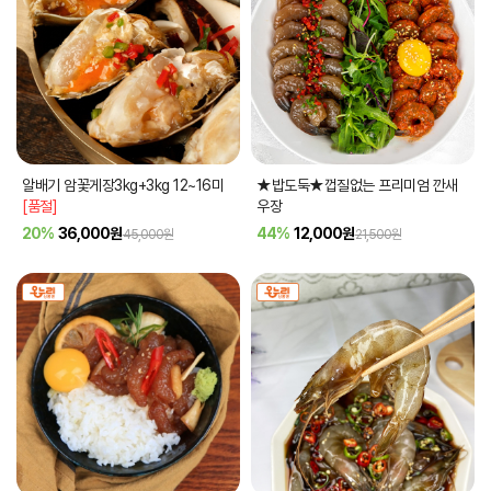
알배기 암꽃게장3kg+3kg 12~16미
★밥도둑★껍질없는 프리미엄 깐새
[품절]
우장
20%
36,000
원
44%
12,000
원
45,000원
21,500원