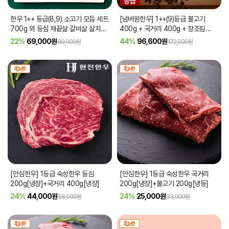
한우 1++ 등급(8,9) 소고기 모듬 세트
[넘버원한우] 1++(9)등급 불고기
700g 외 등심 채끝살 갈비살 살치살
400g + 국거리 400g + 장조림
국거리 불고기 업진살
[품절]
400g 선물세트
22%
69,000
원
44%
96,600
원
89,000원
172,000원
[안심한우] 1등급 숙성한우 등심
[안심한우] 1등급 숙성한우 국거리
200g[냉장]+국거리 400g[냉장]
200g[냉장]+불고기 200g[냉동]
24%
44,000
원
24%
25,000
원
58,000원
33,000원