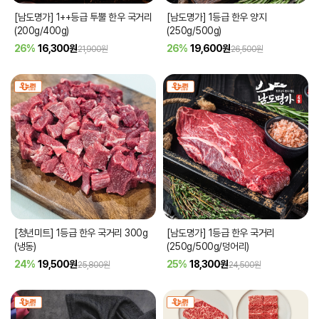
[남도명가] 1++등급 투뿔 한우 국거리
[남도명가] 1등급 한우 양지
(200g/400g)
(250g/500g)
26%
16,300
원
26%
19,600
원
21,900원
26,500원
[청년미트] 1등급 한우 국거리 300g
[남도명가] 1등급 한우 국거리
(냉동)
(250g/500g/덩어리)
24%
19,500
원
25%
18,300
원
25,800원
24,500원