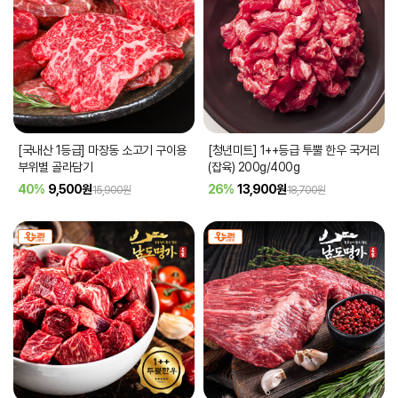
[국내산 1등급] 마장동 소고기 구이용
[청년미트] 1++등급 투뿔 한우 국거리
부위별 골라담기
(잡육) 200g/400g
40%
9,500
원
26%
13,900
원
15,900원
18,700원