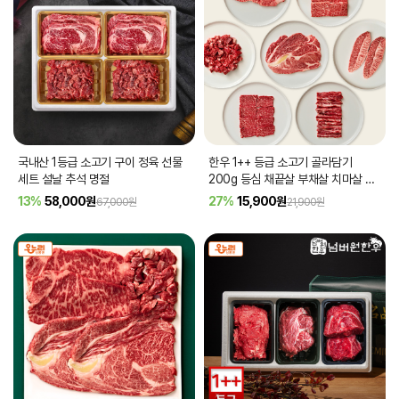
국내산 1등급 소고기 구이 정육 선물
한우 1++ 등급 소고기 골라담기
세트 설날 추석 명절
200g 등심 채끝살 부채살 치마살 갈
비살 살치살 국거리 불고기
[품절]
13%
58,000
원
27%
15,900
원
67,000원
21,900원