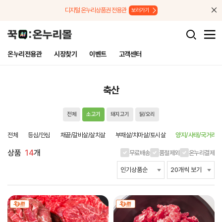
메뉴로 바로가기
본문으로 바로가기
디지털 온누리상품권 전용관
보러가기
온누리전용관
시장찾기
이벤트
고객센터
축산
전체
소고기
돼지고기
닭/오리
전체
등심/안심
채끝/갈비살/살치살
부채살/치마살/토시살
양지/사태/국거리
상품
14
개
무료배송
품절제외
온누리결제