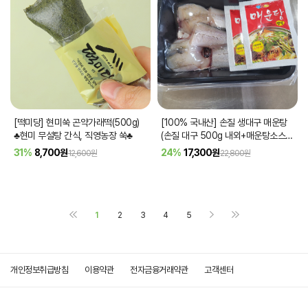
[떡미당] 현미쑥 곤약가래떡(500g)
[100% 국내산] 손질 생대구 매운탕
♣현미 무설탕 간식, 직영농장 쑥♣
(손질 대구 500g 내외+매운탕소스 2
팩)
31%
8,700
원
24%
17,300
원
12,600원
22,800원
1
2
3
4
5
개인정보취급방침
이용약관
전자금융거래약관
고객센터