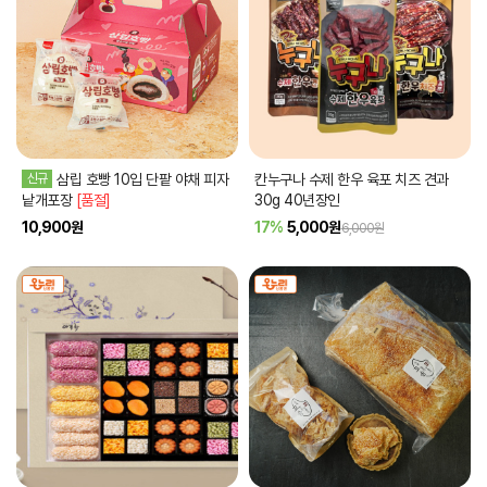
신규
삼립 호빵 10입 단팥 야채 피자
칸누구나 수제 한우 육포 치즈 견과
낱개포장
[품절]
30g 40년장인
10,900
원
17%
5,000
원
6,000원