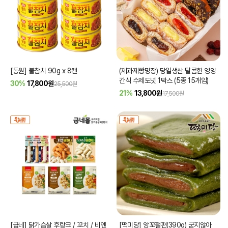
[동원] 불참치 90g x 8캔
(제과제빵명장) 당일생산 달콤한 영양
간식 수제도넛 1박스 (5종 15개입)
30%
17,800
원
25,500원
21%
13,800
원
17,500원
[굽네] 닭가슴살 후랑크 / 꼬치 / 비엔
[떡미당] 앙꼬절편(390g) 굳지않아