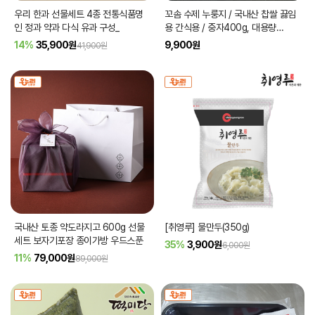
우리 한과 선물세트 4종 전통식품명
꼬솜 수제 누룽지 / 국내산 찹쌀 끓임
인 정과 약과 다식 유과 구성_
용 간식용 / 중자400g, 대용량
1040g
14%
35,900
원
9,900
원
41,900원
국내산 토종 약도라지고 600g 선물
[취영루] 물만두(350g)
세트 보자기포장 종이가방 우드스푼
35%
3,900
원
6,000원
11%
79,000
원
89,000원