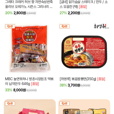
그레타 크래커 허브 향 자연숙성반죽
[굽네] 닭가슴살 스테이크 / 만두 / 소
올리브 오레가노 시즌스 그리너리 수
스 모음전 (택)
[품절]
입과자
20%
2,800
원
27%
2,200
원
3,500원
3,000원
MBC 놀면뭐하니 방촌시장원조 떡볶
[취영루] 볶음짬뽕면(350g)
[품절]
이 납작만두 646g
[품절]
38%
3,700
원
6,000원
33%
8,000
원
12,000원