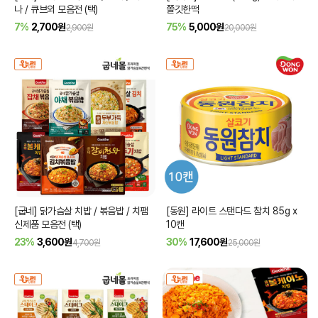
나 / 큐브외 모음전 (택)
쫄깃한떡
7%
2,700
원
75%
5,000
원
2,900원
20,000원
[굽네] 닭가슴살 치밥 / 볶음밥 / 치팸
[동원] 라이트 스탠다드 참치 85g x
신제품 모음전 (택)
10캔
23%
3,600
원
30%
17,600
원
4,700원
25,000원