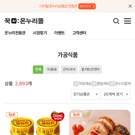
메뉴로 바로가기
본문으로 바로가기
디지털 온누리상품권 전용관
보러가기
온누리전용관
시장찾기
이벤트
고객센터
가공식품
전체
차/음료
간식/과자
밀키트/간편식
상품
2,893
개
무료배송
품절제외
온누리결제