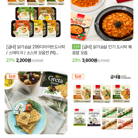
[굽네] 닭가슴살 299다이어트도시락
신규
[굽네] 닭가슴살 인기 도시락 볶
/ 스테이크 / 소스외 모음전 (택)
음밥 모음
[품절]
27%
2,200
원
23%
3,600
원
3,000원
4,700원