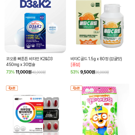
코오롱 뼈튼튼 비타민 K2&D3
비타C골드 1.5g x 80정 (감귤맛)
450mg x 30캡슐
[품절]
73%
11,000
원
53%
9,500
원
40,000원
20,000원