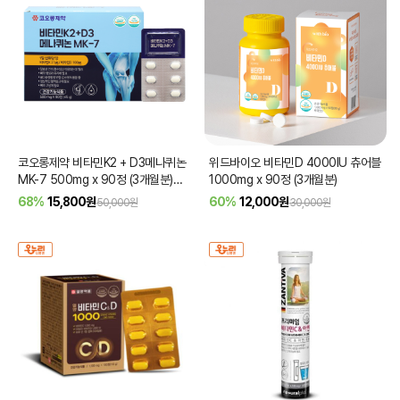
코오롱제약 비타민K2 + D3메나퀴논
위드바이오 비타민D 4000IU 츄어블
MK-7 500mg x 90정 (3개월분)
1000mg x 90정 (3개월분)
[품절]
68%
15,800
원
60%
12,000
원
50,000원
30,000원