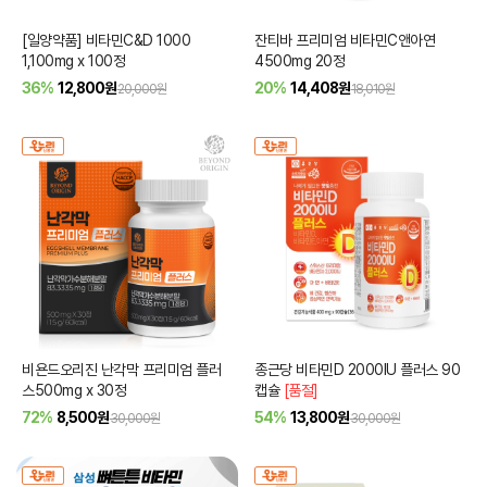
[일양약품] 비타민C&D 1000
잔티바 프리미엄 비타민C앤아연
1,100mg x 100정
4500mg 20정
36%
12,800
원
20%
14,408
원
20,000원
18,010원
비욘드오리진 난각막 프리미엄 플러
종근당 비타민D 2000IU 플러스 90
스500mg x 30정
캡슐
[품절]
72%
8,500
원
54%
13,800
원
30,000원
30,000원