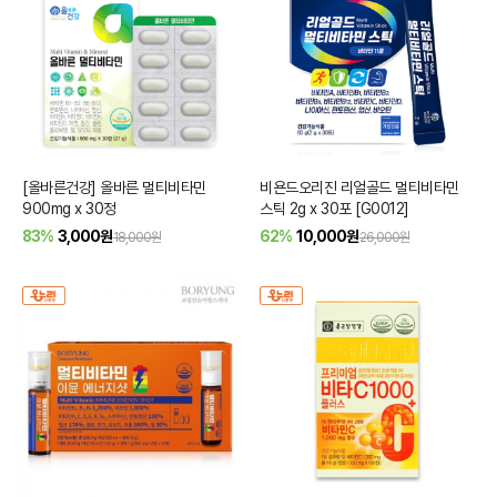
[올바른건강] 올바른 멀티비타민
비욘드오리진 리얼골드 멀티비타민
900mg x 30정
스틱 2g x 30포 [G0012]
83%
3,000
원
62%
10,000
원
18,000원
26,000원