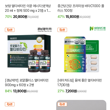
보령 멀티비타민 이뮨 에너지샷(액상
종근당건강 프리미엄 비타C1000 플
20 ml + 정제 500 mg x 2정) x 10
러스 100정
병
70%
20,800
원
47%
15,800
원
70,000원
30,000원
[경남제약] 로얄플러스 멀티비타민
[네이처드림] 몸에 좋은 멀티비타민
900mg x 60정 x 2병
17(30정)
84%
13,800
원
27%
7,200
원
89,000원
9,900원