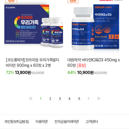
[코오롱제약]프리미엄 우리가족멀티
대원제약 비타민K2&D3 450mg x
비타민 900mg x 60정 x 2병
60정
[품절]
72%
13,800
원
64%
10,900
원
50,000원
30,000원
1
2
3
4
5
개인정보취급방침
이용약관
전자금융거래약관
고객센터