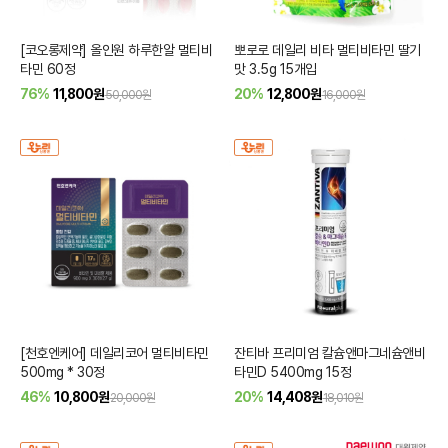
[코오롱제약] 올인원 하루한알 멀티비
뽀로로 데일리 비타 멀티비타민 딸기
타민 60정
맛 3.5g 15개입
76%
11,800
원
20%
12,800
원
50,000원
16,000원
[천호엔케어] 데일리코어 멀티비타민
잔티바 프리미엄 칼슘앤마그네슘앤비
500mg * 30정
타민D 5400mg 15정
46%
10,800
원
20%
14,408
원
20,000원
18,010원