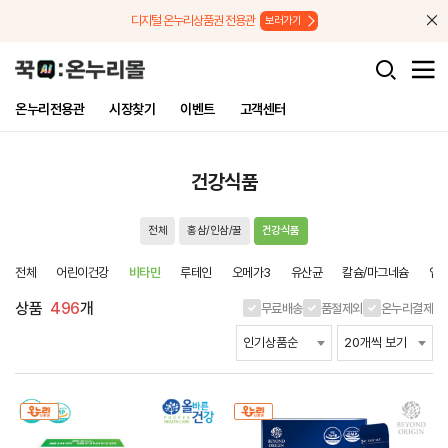
메뉴로 바로가기
본문으로 바로가기
디지털 온누리상품권 전용관
보러가기
온누리전용관
시장찾기
이벤트
고객센터
건강식품
전체
홍삼/인삼/꿀
건강식품
전체
어린이건강
비타민
루테인
오메가3
유산균
칼슘/마그네슘
엽산
상품
496
개
무료배송
품절제외
온누리결제