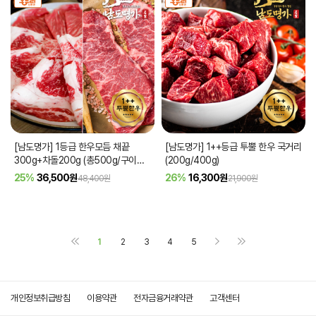
[남도명가] 1등급 한우모듬 채끝
[남도명가] 1++등급 투뿔 한우 국거리
300g+차돌200g (총500g/구이용/
(200g/400g)
냉동)
25%
36,500
원
26%
16,300
원
48,400원
21,900원
1
2
3
4
5
개인정보취급방침
이용약관
전자금융거래약관
고객센터