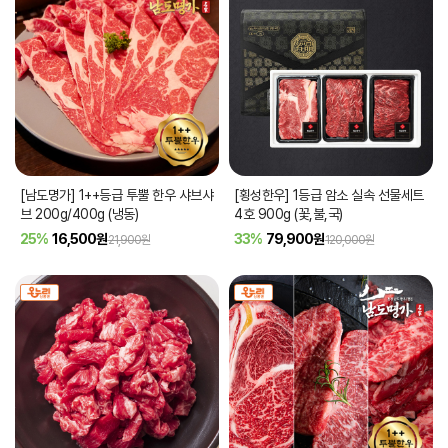
[남도명가] 1++등급 투뿔 한우 샤브샤
[횡성한우] 1등급 암소 실속 선물세트
브 200g/400g (냉동)
4호 900g (꽃,불,국)
25%
16,500
원
33%
79,900
원
21,900원
120,000원