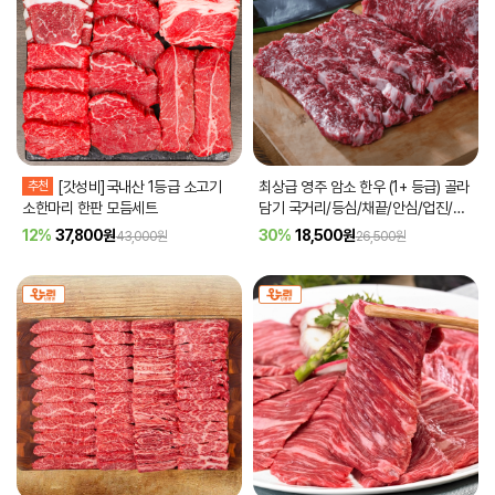
추천
[갓성비]국내산 1등급 소고기
최상급 영주 암소 한우 (1+ 등급) 골라
소한마리 한판 모듬세트
담기 국거리/등심/채끝/안심/업진/제
비추리 외
12%
37,800
원
30%
18,500
원
43,000원
26,500원