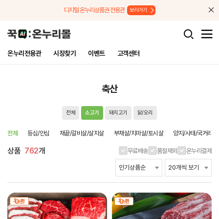
메뉴로 바로가기
본문으로 바로가기
디지털 온누리상품권 전용관
보러가기
온누리전용관
시장찾기
이벤트
고객센터
축산
전체
소고기
돼지고기
닭/오리
전체
등심/안심
채끝/갈비살/살치살
부채살/치마살/토시살
양지/사태/국거리
상품
762
개
무료배송
품절제외
온누리결제