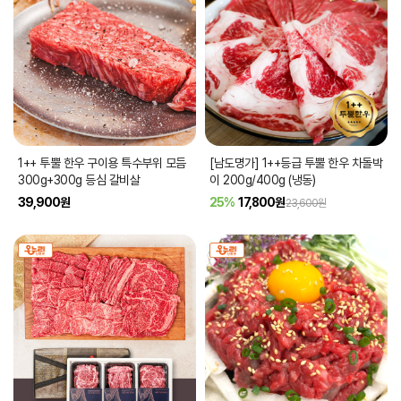
1++ 투뿔 한우 구이용 특수부위 모듬
[남도명가] 1++등급 투뿔 한우 차돌박
300g+300g 등심 갈비살
이 200g/400g (냉동)
39,900
원
25%
17,800
원
23,600원