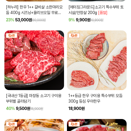
[하누리] 한우 1++ 갈비살 소한마리모
[에이징그라운드]소고기 특수부위 토
둠 400g 시즈닝+올리브오일 무료증
시살/안창살 200g
[품절]
정
23%
53,000
원
9%
9,900
원
69,000원
10,890원
[국내산 1등급] 마장동 소고기 구이용
1++등급 한우 구이용 특수부위 모듬
부위별 골라담기
300g 등심 우아한우
40%
9,500
원
18,900
원
15,900원