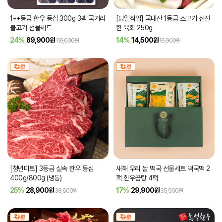
1++등급 한우 등심 300g 3팩 국거리
[당일작업] 국내산 1등급 소고기 신선
불고기 선물세트
한 육회 250g
24%
89,900
원
14%
14,500
원
119,000원
16,900원
[청년미트] 3등급 실속 한우 등심
새해 우리 쌀 떡국 선물세트 떡국떡 2
400g/800g (냉동)
팩 한우곰탕 4팩
25%
28,900
원
17%
29,900
원
38,600원
35,900원