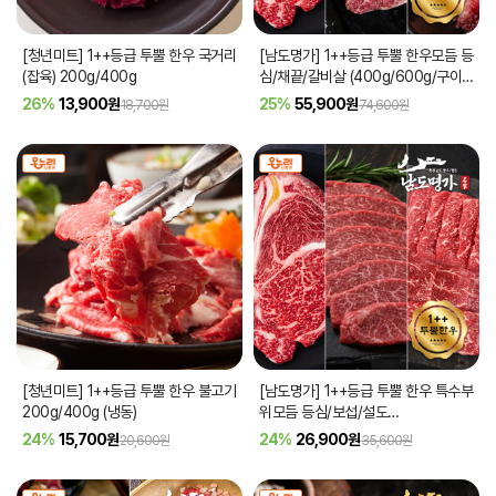
[청년미트] 1++등급 투뿔 한우 국거리
[남도명가] 1++등급 투뿔 한우모듬 등
(잡육) 200g/400g
심/채끝/갈비살 (400g/600g/구이
용)
26%
13,900
원
25%
55,900
원
18,700원
74,600원
[청년미트] 1++등급 투뿔 한우 불고기
[남도명가] 1++등급 투뿔 한우 특수부
200g/400g (냉동)
위모듬 등심/보섭/설도
(400g/500g/구이용)
24%
15,700
원
24%
26,900
원
20,600원
35,600원