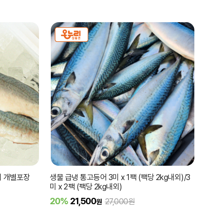
리 개별포장
생물 급냉 통고등어 3미 x 1팩 (팩당 2kg내외)/3
미 x 2팩 (팩당 2kg내외)
20%
21,500
27,000원
원