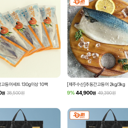
고등어세트 130g이상 10팩
[제주수산]추동간고등어 2kg/3kg
0
9%
44,900
38,500원
49,390원
원
원