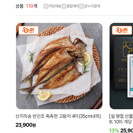
상품
110
개
무료배송
품절제외
온누리결제
산지직송 반건조 촉촉한 고등어 4미(35cm내외)
[설 명절 선
트 10미 개당 
23,900
원
13%
25,9