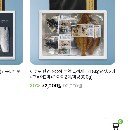
트(고등어필렛
제주도 반건조생선 혼합 특선세트(1.8kg/삼치2미
+고등어2미+가자미2미/미당300g)
20%
72,000
90,000원
원
0