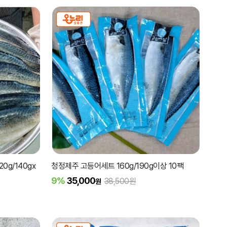
0g/140gx
청정제주 고등어세트 160g/190g이상 10팩
9%
35,000
38,500원
원