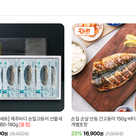
물세트] 제주바다 손질고등어 선물세
손질 순살 안동 간고등어 150g 버
80-180g
[품절]
개별포장
00
23%
16,900
29,900원
21,900원
원
원