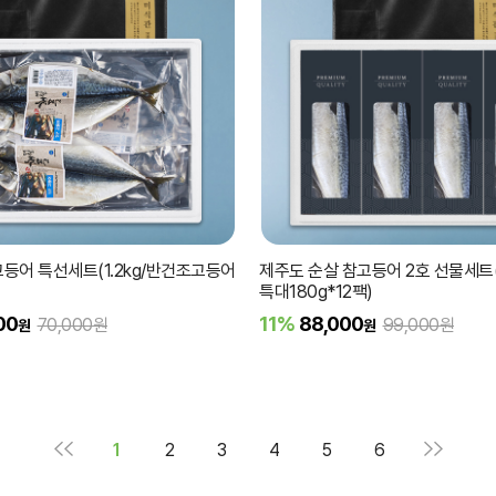
등어 특선세트(1.2kg/반건조고등어
제주도 순살 참고등어 2호 선물세
특대180g*12팩)
00
11%
88,000
70,000원
99,000원
원
원
1
2
3
4
5
6