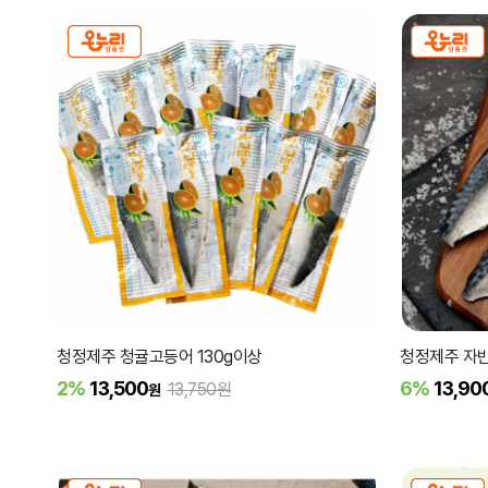
청정제주 청귤고등어 130g이상
청정제주 자반
2%
13,500
6%
13,90
13,750원
원