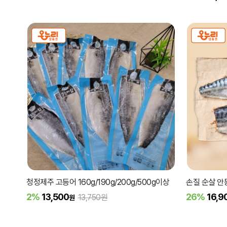
청정제주 고등어 160g/190g/200g/500g이상
손질 순살 안
2%
13,500
26%
16,9
13,750원
원