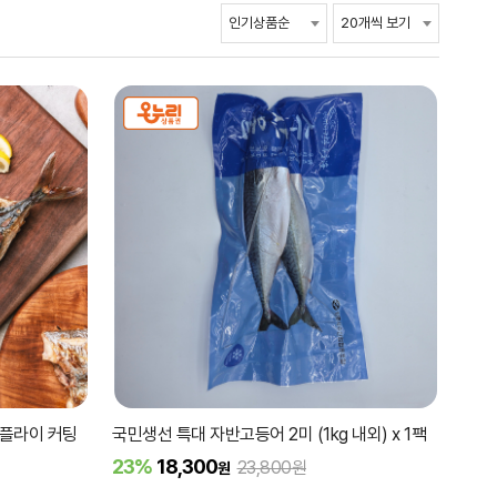
터플라이 커팅
국민생선 특대 자반고등어 2미 (1kg 내외) x 1팩
23%
18,300
23,800원
원