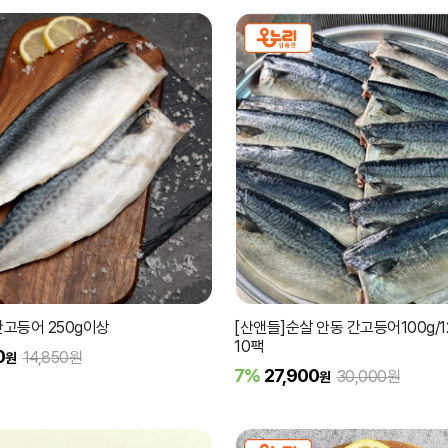
고등어 250g이상
[산앤들]순살 안동 간고등어100g/12
10팩
0
14,850원
원
7%
27,900
30,000원
원