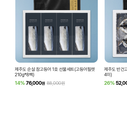
제주도 순살 참고등어 1호 선물세트(고등어필렛
제주도 반건고
210g*8팩)
4미)
14%
76,000
26%
52,0
88,000원
원