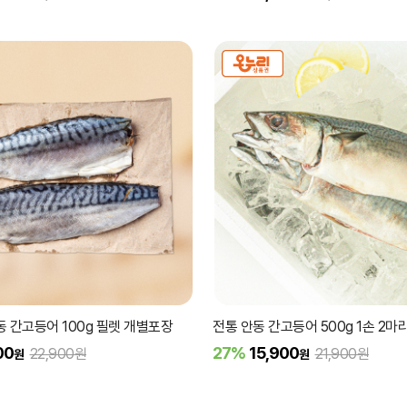
동 간고등어 100g 필렛 개별포장
전통 안동 간고등어 500g 1손 2마
00
27%
15,900
22,900원
21,900원
원
원