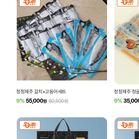
청정제주 갈치+고등어세트
청정제주 청귤
9%
55,000
9%
35,00
60,500원
원