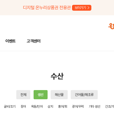
디지털 온누리상품권 전용관
보러가기
이벤트
고객센터
수산
전체
생선
해산물
건어물/해조류
굴비/조기
장어
옥돔/민어
삼치
홍어/회
광어/우럭
기타 생선
건조/가