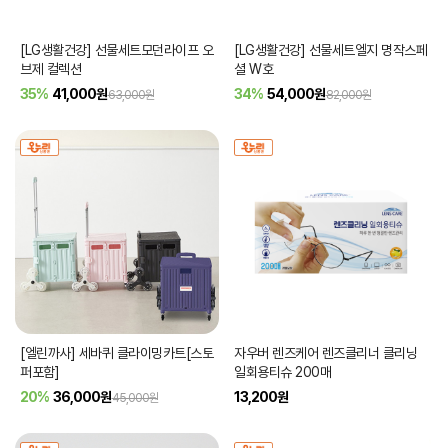
[LG생활건강] 선물세트모던라이프 오
[LG생활건강] 선물세트엘지 명작스페
브제 컬렉션
셜 W호
35%
41,000
원
34%
54,000
원
63,000원
82,000원
[엘린까사] 세바퀴 클라이밍카트[스토
자우버 렌즈케어 렌즈클리너 클리닝
퍼포함]
일회용티슈 200매
20%
36,000
원
13,200
원
45,000원