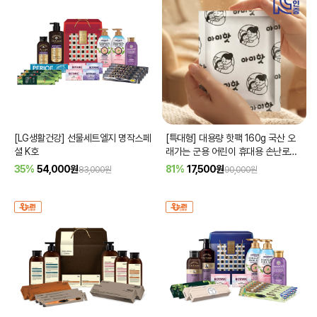
[LG생활건강] 선물세트엘지 명작스페
[특대형] 대용량 핫팩 160g 국산 오
셜 K호
래가는 군용 어린이 휴대용 손난로
50개 90개
35%
54,000
원
81%
17,500
원
83,000원
90,000원