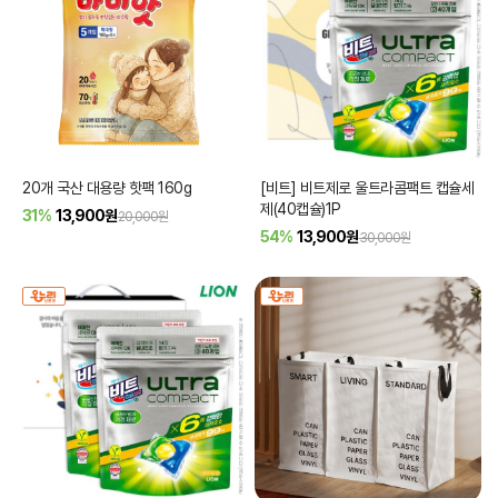
20개 국산 대용량 핫팩 160g
[비트] 비트제로 울트라콤팩트 캡슐세
제(40캡슐)1P
31%
13,900
원
20,000원
54%
13,900
원
30,000원