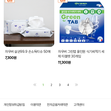
자우버 살균99.9 손소독티슈 50매
자우버 그린탭 올인원 식기세척기 세
제 타블렛 30개입
7,300
원
11,300
원
1
2
3
4
개인정보취급방침
이용약관
전자금융거래약관
고객센터