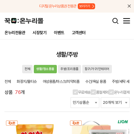
메뉴로 바로가기
본문으로 바로가기
디지털 온누리상품권 전용관
보러가기
온누리전용관
시장찾기
이벤트
고객센터
생활/주방
전체
생활/청소용품
주방/조리용품
침구/가구/인테리어
전체
화장지/물티슈
여성용품/마스크/의약외품
수건/욕실 용품
주방/세탁 세제
상품
76
개
무료배송
품절제외
온누리결제