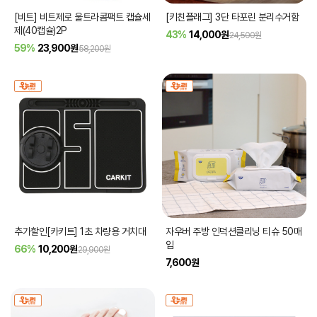
[비트] 비트제로 울트라콤팩트 캡슐세
[키친플래그] 3단 타포린 분리수거함
제(40캡슐)2P
43%
14,000
원
24,500원
59%
23,900
원
58,200원
추가할인[카키트] 1초 차량용 거치대
자우버 주방 인덕션클리닝 티슈 50매
입
66%
10,200
원
29,900원
7,600
원