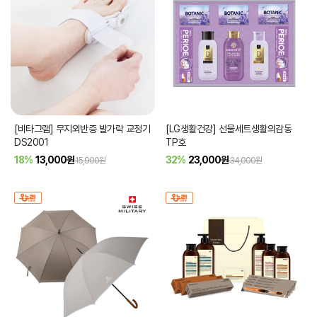
[비타그램] 무지외반증 발가락 교정기
[LG생활건강] 선물세트생활의감동
DS2001
TP호
18%
13,000
원
32%
23,000
원
15,900원
34,000원