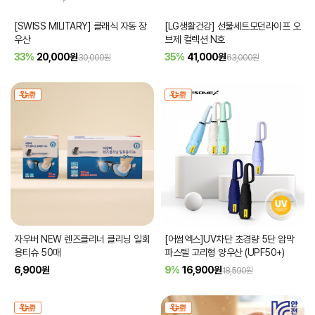
[SWISS MILITARY] 클래식 자동 장
[LG생활건강] 선물세트모던라이프 오
우산
브제 컬렉션 N호
33%
20,000
원
35%
41,000
원
30,000원
63,000원
자우버 NEW 렌즈클리너 클리닝 일회
[어썸엑스]UV차단 초경량 5단 암막
용티슈 50매
파스텔 고리형 양우산 (UPF50+)
6,900
원
9%
16,900
원
18,590원