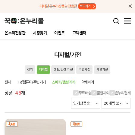
메뉴로 바로가기
본문으로 바로가기
디지털 온누리상품권 전용관
보러가기
온누리전용관
시장찾기
이벤트
고객센터
디지털/가전
전체
디지털
생활/건강 가전
주방가전
계절가전
전체
TV/컴퓨터/주변기기
스피커/음향기기
악세서리
상품
45
개
무료배송
품절제외
온누리결제