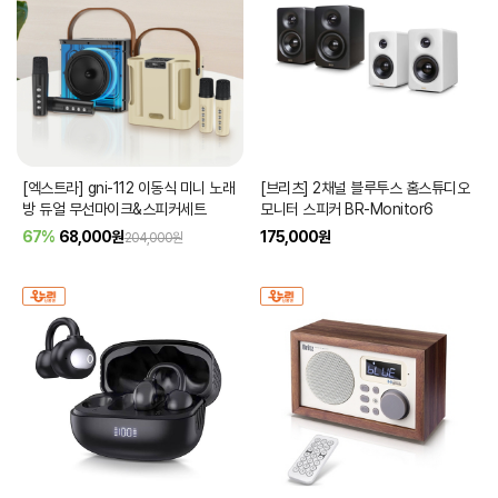
[엑스트라] gni-112 이동식 미니 노래
[브리츠] 2채널 블루투스 홈스튜디오
방 듀얼 무선마이크&스피커세트
모니터 스피커 BR-Monitor6
67%
68,000
원
175,000
원
204,000원