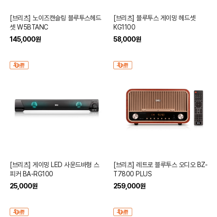
[브리츠] 노이즈캔슬링 블루투스헤드
[브리츠] 블루투스 게이밍 헤드셋
셋 W5BTANC
KG1100
145,000
원
58,000
원
[브리츠] 게이밍 LED 사운드바형 스
[브리츠] 레트로 블루투스 오디오 BZ-
피커 BA-RG100
T7800 PLUS
25,000
원
259,000
원