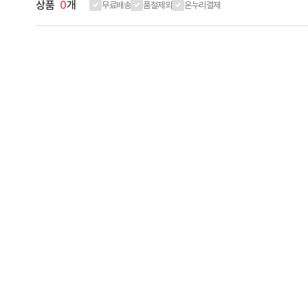
상품
0
개
무료배송
품절제외
온누리결제