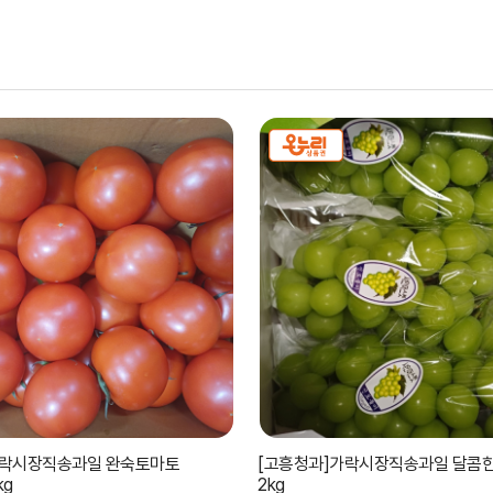
가락시장직송과일 완숙토마토
[고흥청과]가락시장직송과일 달콤
kg
2kg