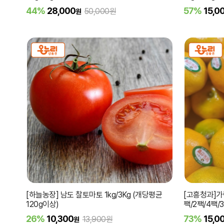
44%
28,000
57%
15,0
50,000원
원
[하늘농장] 남도 찰토마토 1kg/3Kg (개당평균
[고흥청과]가
120g이상)
팩/2팩/4팩/3
26%
10,300
73%
15,0
13,900원
원