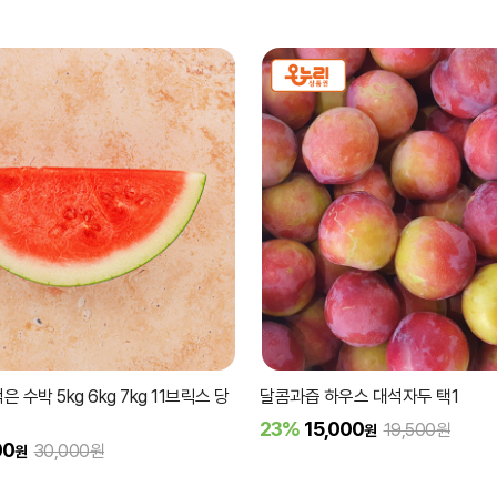
 수박 5kg 6kg 7kg 11브릭스 당
달콤과즙 하우스 대석자두 택1
23%
15,000
19,500원
원
00
30,000원
원