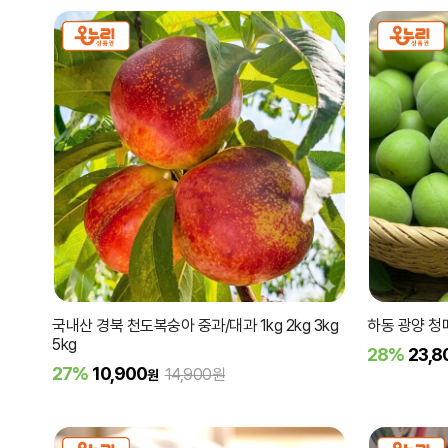
국내산 경북 천도복숭아 중과/대과 1kg 2kg 3kg
하동 광양 청매
5kg
28%
23,8
27%
10,900
14,900원
원