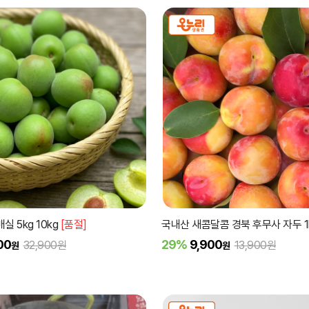
실 5kg 10kg
[품절]
국내산 새콤달콤 경북 후무사 자두 1kg
00
29%
9,900
32,900원
13,900원
원
원