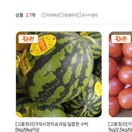
상품
27
개
무료배송
품절제외
온누리결제
[고흥청과]가락시장직송과일 달콤한 수박
[고흥청과]
6kg/9kg이상
1kg/2.5kg/5