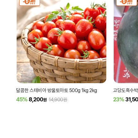
달콤한 스테비아 방울토마토 500g 1kg 2kg
고당도흑수박
45%
8,200
23%
31,5
14,900원
원