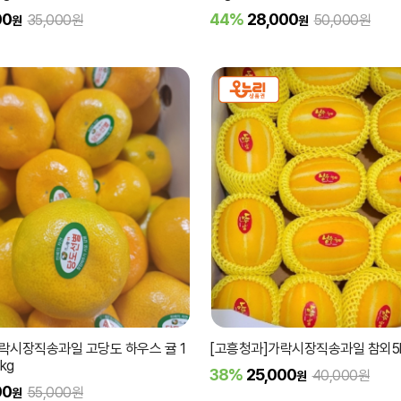
00
44%
28,000
35,000원
50,000원
원
원
락시장직송과일 고당도 하우스 귤 1
[고흥청과]가락시장직송과일 참외5kg
kg
38%
25,000
40,000원
원
00
55,000원
원