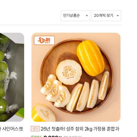
한 샤인머스켓
26년 첫출하! 성주 참외 2kg 가정용 혼합과
인기