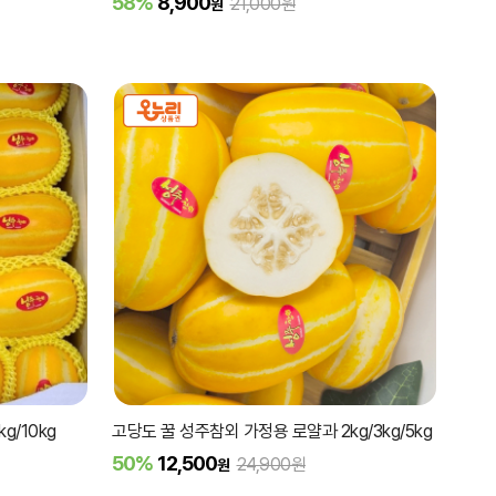
58%
8,900
21,000원
원
/10kg
고당도 꿀 성주참외 가정용 로얄과 2kg/3kg/5kg
50%
12,500
24,900원
원