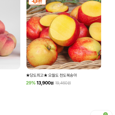
★당도최고★ 오월도 천도복숭아
29%
13,900
19,460원
원
0