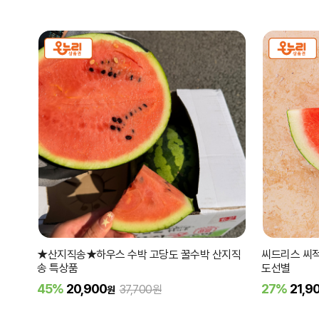
★산지직송★하우스 수박 고당도 꿀수박 산지직
씨드리스 씨적은
송 특상품
도선별
45%
20,900
27%
21,9
37,700원
원