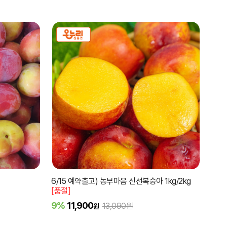
6/15 예약출고) 농부마음 신선복숭아 1kg/2kg
[품절]
9%
11,900
13,090원
원