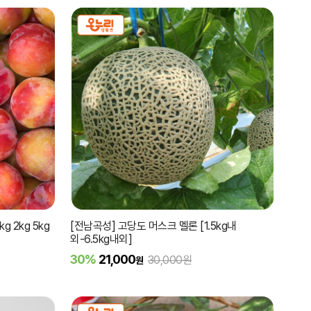
 2kg 5kg
[전남곡성] 고당도 머스크 멜론 [1.5kg내
외-6.5kg내외]
30%
21,000
30,000원
원