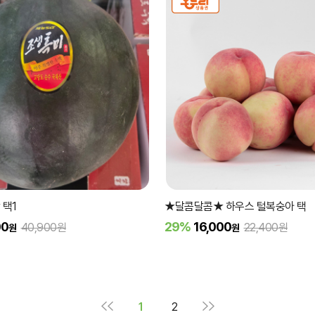
 택1
★달콤달콤★ 하우스 털복숭아 택
00
29%
16,000
40,900원
22,400원
원
원
1
2